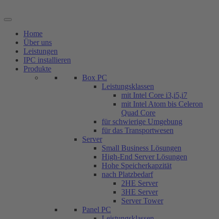
Zum
Inhalt
springen
Home
Über uns
Leistungen
IPC installieren
Produkte
Box PC
Leistungsklassen
mit Intel Core i3,i5,i7
mit Intel Atom bis Celeron
Quad Core
für schwierige Umgebung
für das Transportwesen
Server
Small Business Lösungen
High-End Server Lösungen
Hohe Speicherkapzität
nach Platzbedarf
2HE Server
3HE Server
Server Tower
Panel PC
Leistungsklassen