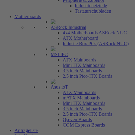
Peripherie & Zubehör
Industrienetzteile
Tastaturschubladen
Motherboards
ASRock Industrial
4x4 Motherboards ASRock NUC
ATX Motherboard
Industie Box PCs (ASRock NUC)
MSI IPC
ATX Mainboards
Mini-ITX Mainboards
3.5 inch Mainboards
2.5 inch Pico-ITX Boards
Asus ioT
ATX Mainboards
mATX Mainboards
Mini-ITX Mainboards
3.5 inch Mainboards
2.5 inch Pico-ITX Boards
Qseven Boards
COM Express Boards
Anfrageliste