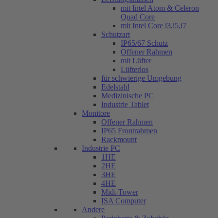
mit Intel Atom & Celeron
Quad Core
mit Intel Core i3,i5,i7
Schutzart
IP65/67 Schutz
Offener Rahmen
mit Lüfter
Lüfterlos
für schwierige Umgebung
Edelstahl
Medizinische PC
Industrie Tablet
Monitore
Offener Rahmen
IP65 Frontrahmen
Rackmount
Industrie PC
1HE
2HE
3HE
4HE
Midi-Tower
ISA Computer
Andere