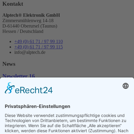
Kontakt
Alptech® Elektronik GmbH
Zimmersmühlenweg 14-18
D-61440 Oberursel (Taunus)
Hessen / Deutschland
+49 (0) 61 71 / 97 99 110
+49 (0) 61 71 / 97 99 115
info@alptech.de
News
Newsletter 16
Mit der Entscheidung für ein Industrie
Motherboard entscheidet man sich für ein langlebiges Produkt.
Unsere Mainboards sind aktuell für Intel-Prozessoren aber auch Für
AMD-
Prozessoren konzipiert.