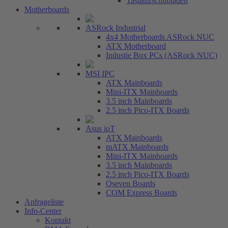
Tastaturschubladen
Motherboards
ASRock Industrial
4x4 Motherboards ASRock NUC
ATX Motherboard
Industie Box PCs (ASRock NUC)
MSI IPC
ATX Mainboards
Mini-ITX Mainboards
3.5 inch Mainboards
2.5 inch Pico-ITX Boards
Asus ioT
ATX Mainboards
mATX Mainboards
Mini-ITX Mainboards
3.5 inch Mainboards
2.5 inch Pico-ITX Boards
Qseven Boards
COM Express Boards
Anfrageliste
Info-Center
Kontakt