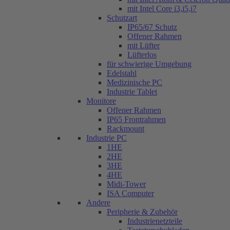
mit Intel Core i3,i5,i7
Schutzart
IP65/67 Schutz
Offener Rahmen
mit Lüfter
Lüfterlos
für schwierige Umgebung
Edelstahl
Medizinische PC
Industrie Tablet
Monitore
Offener Rahmen
IP65 Frontrahmen
Rackmount
Industrie PC
1HE
2HE
3HE
4HE
Midi-Tower
ISA Computer
Andere
Peripherie & Zubehör
Industrienetzteile