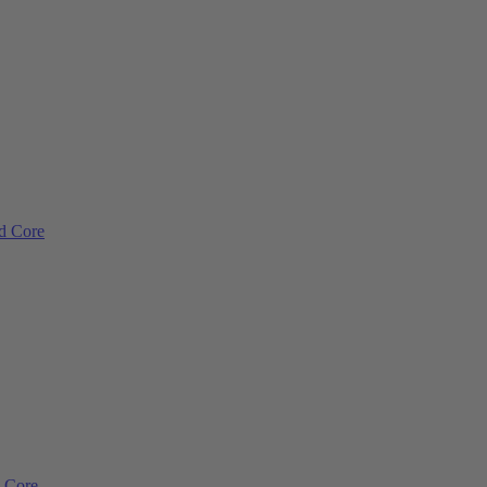
ad Core
d Core