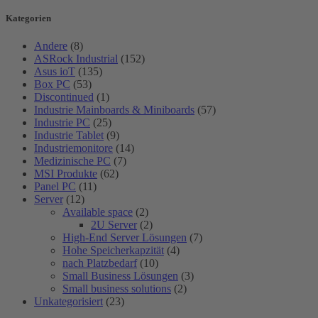
Kategorien
Andere
(8)
ASRock Industrial
(152)
Asus ioT
(135)
Box PC
(53)
Discontinued
(1)
Industrie Mainboards & Miniboards
(57)
Industrie PC
(25)
Industrie Tablet
(9)
Industriemonitore
(14)
Medizinische PC
(7)
MSI Produkte
(62)
Panel PC
(11)
Server
(12)
Available space
(2)
2U Server
(2)
High-End Server Lösungen
(7)
Hohe Speicherkapzität
(4)
nach Platzbedarf
(10)
Small Business Lösungen
(3)
Small business solutions
(2)
Unkategorisiert
(23)