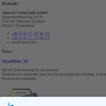
Kontakt
Alptech® Elektronik GmbH
Zimmersmühlenweg 14-18
D-61440 Oberursel (Taunus)
Hessen / Deutschland
+49 (0) 61 71 / 97 99 110
+49 (0) 61 71 / 97 99 115
info@alptech.de
News
Newsletter 16
Mit der Entscheidung für ein Industrie
Motherboard entscheidet man sich für ein langlebiges Produkt. Unser
Prozessoren konzipiert.