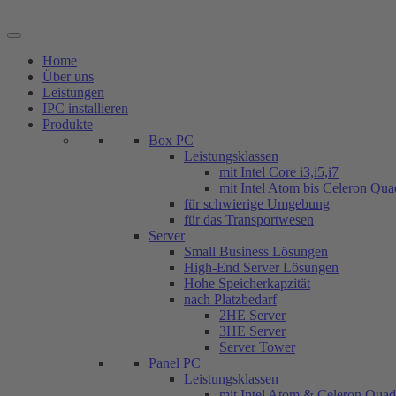
Zum
Inhalt
springen
Home
Über uns
Leistungen
IPC installieren
Produkte
Box PC
Leistungsklassen
mit Intel Core i3,i5,i7
mit Intel Atom bis Celeron Qu
für schwierige Umgebung
für das Transportwesen
Server
Small Business Lösungen
High-End Server Lösungen
Hohe Speicherkapzität
nach Platzbedarf
2HE Server
3HE Server
Server Tower
Panel PC
Leistungsklassen
mit Intel Atom & Celeron Qua