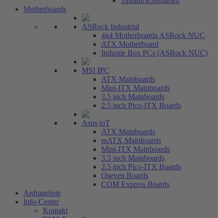
Tastaturschubladen
Motherboards
ASRock Industrial
4x4 Motherboards ASRock NUC
ATX Motherboard
Industie Box PCs (ASRock NUC)
MSI IPC
ATX Mainboards
Mini-ITX Mainboards
3.5 inch Mainboards
2.5 inch Pico-ITX Boards
Asus ioT
ATX Mainboards
mATX Mainboards
Mini-ITX Mainboards
3.5 inch Mainboards
2.5 inch Pico-ITX Boards
Qseven Boards
COM Express Boards
Anfrageliste
Info-Center
Kontakt