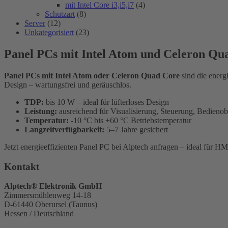
mit Intel Core i3,i5,i7
(4)
Schutzart
(8)
Server
(12)
Unkategorisiert
(23)
Panel PCs mit Intel Atom und Celeron Qu
Panel PCs mit Intel Atom oder Celeron Quad Core
sind die energ
Design – wartungsfrei und geräuschlos.
TDP:
bis 10 W – ideal für lüfterloses Design
Leistung:
ausreichend für Visualisierung, Steuerung, Bedienob
Temperatur:
-10 °C bis +60 °C Betriebstemperatur
Langzeitverfügbarkeit:
5–7 Jahre gesichert
Jetzt energieeffizienten Panel PC bei Alptech anfragen – ideal für
Kontakt
Alptech® Elektronik GmbH
Zimmersmühlenweg 14-18
D-61440 Oberursel (Taunus)
Hessen / Deutschland