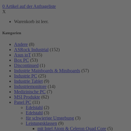
0
Artikel
auf der Anfrageliste
X
Warenkorb ist leer.
Kategorien
Andere
(8)
ASRock Industrial
(152)
Asus ioT
(135)
Box PC
(53)
Discontinued
(1)
Industrie Mainboards & Miniboards
(57)
Industrie PC
(25)
Industrie Tablet
(9)
Industriemonitore
(14)
Medizinische PC
(7)
MSI Produkte
(62)
Panel PC
(11)
Edelstahl
(2)
Edelstahl
(3)
für schwierige Umgebung
(3)
Leistungsklassen
(9)
mit Intel Atom & Celeron Quad Core
(5)