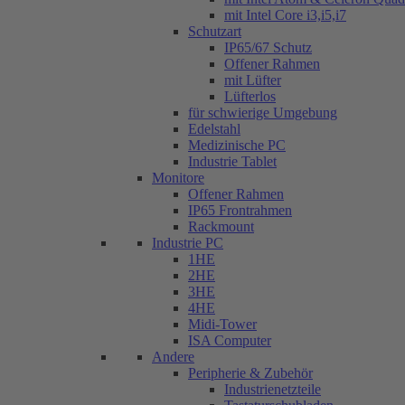
mit Intel Core i3,i5,i7
Schutzart
IP65/67 Schutz
Offener Rahmen
mit Lüfter
Lüfterlos
für schwierige Umgebung
Edelstahl
Medizinische PC
Industrie Tablet
Monitore
Offener Rahmen
IP65 Frontrahmen
Rackmount
Industrie PC
1HE
2HE
3HE
4HE
Midi-Tower
ISA Computer
Andere
Peripherie & Zubehör
Industrienetzteile