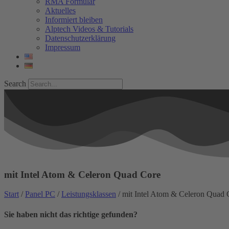
RMA Formular
Aktuelles
Informiert bleiben
Alptech Videos & Tutorials
Datenschutzerklärung
Impressum
Search
mit Intel Atom & Celeron Quad Core
Start
/
Panel PC
/
Leistungsklassen
/ mit Intel Atom & Celeron Quad 
Sie haben nicht das richtige gefunden?