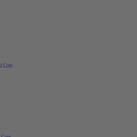
ad Core
d Core