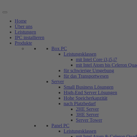
Zum
Inhalt
springen
Home
Über uns
Leistungen
IPC installieren
Produkte
Box PC
Leistungsklassen
mit Intel Core i3,i5,i7
mit Intel Atom bis Celeron Qu
für schwierige Umgebung
für das Transportwesen
Server
Small Business Lösungen
High-End Server Lösungen
Hohe Speicherkapzität
nach Platzbedarf
2HE Server
3HE Server
Server Tower
Panel PC
Leistungsklassen
mit Intel Atom & Celeron Qua