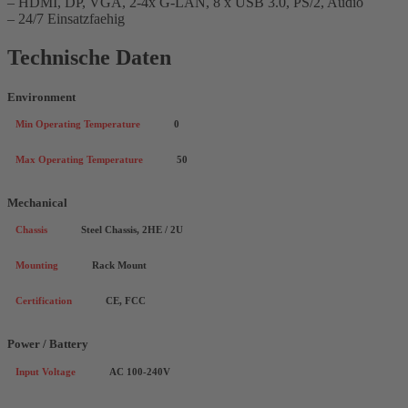
– HDMI, DP, VGA, 2-4x G-LAN, 8 x USB 3.0, PS/2, Audio
– 24/7 Einsatzfaehig
Technische Daten
Environment
Min Operating Temperature
0
Max Operating Temperature
50
Mechanical
Chassis
Steel Chassis, 2HE / 2U
Mounting
Rack Mount
Certification
CE, FCC
Power / Battery
Input Voltage
AC 100-240V