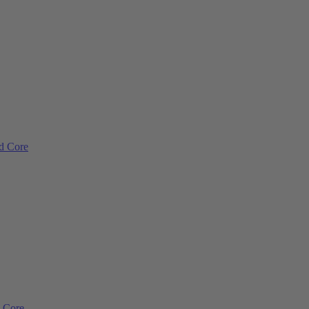
ad Core
d Core