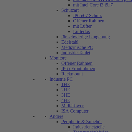
mit Intel Core i3,i5,i7
Schutzart
IP65/67 Schutz
Offener Rahmen
mit Lüfter
Lüfterlos
für schwierige Umgebung
Edelstahl
Medizinische PC
Industrie Tablet
Monitore
Offener Rahmen
IP65 Frontrahmen
Rackmount
Industrie PC
1HE
2HE
3HE
4HE
Midi-Tower
ISA Computer
Andere
Peripherie & Zubehör
Industrienetzteile