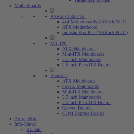
Tastaturschubladen
Motherboards
ASRock Industrial
4x4 Motherboards ASRock NUC
ATX Motherboard
Industie Box PCs (ASRock NUC)
MSI IPC
ATX Mainboards
Mini-ITX Mainboards
3.5 inch Mainboards
2.5 inch Pico-ITX Boards
Asus ioT
ATX Mainboards
mATX Mainboards
Mini-ITX Mainboards
3.5 inch Mainboards
2.5 inch Pico-ITX Boards
Qseven Boards
COM Express Boards
Anfrageliste
Info-Center
Kontakt