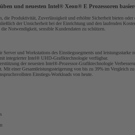
chüben und neuesten Intel® Xeon® E Prozessoren basier
die Produktivität, Zuverlässigkeit und erhöhte Sicherheit bieten oder 
chließlich der Unsicherheit bei der Einrichtung und den laufenden Kos
d die Notwendigkeit, sensible Kundendaten zu schützen.
 Server und Workstations des Einstiegssegments und leistungsstarke mo
 mit integrierter Intel® UHD-Grafiktechnologie verfügbar.
rstützung der neuesten Intel®-Prozessor-Grafiktechnologie Verbesseru
it. Mit einer Gesamtleistungssteigerung von bis zu 39% im Vergleich 
nspruchsvollsten Einstiegs-Workloads von heute.
s
rn