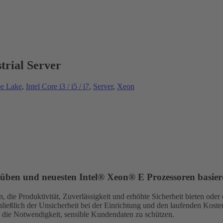
rial Server
ee Lake
,
Intel Core i3 / i5 / i7
,
Server
,
Xeon
chüben und neuesten Intel® Xeon® E Prozessoren basier
die Produktivität, Zuverlässigkeit und erhöhte Sicherheit bieten oder 
chließlich der Unsicherheit bei der Einrichtung und den laufenden Kos
d die Notwendigkeit, sensible Kundendaten zu schützen.