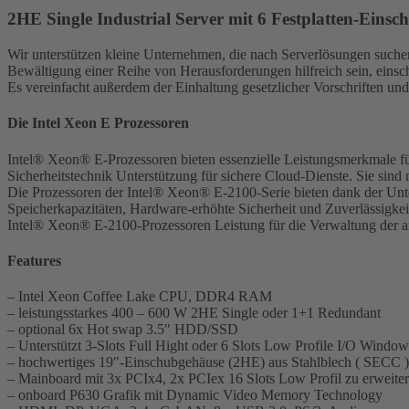
2HE Single Industrial Server mit 6 Festplatten-Eins
Wir unterstützen kleine Unternehmen, die nach Serverlösungen suchen, 
Bewältigung einer Reihe von Herausforderungen hilfreich sein, eins
Es vereinfacht außerdem der Einhaltung gesetzlicher Vorschriften un
Die Intel Xeon E Prozessoren
Intel® Xeon® E-Prozessoren bieten essenzielle Leistungsmerkmale für
Sicherheitstechnik Unterstützung für sichere Cloud-Dienste. Sie sind
Die Prozessoren der Intel® Xeon® E-2100-Serie bieten dank der Unte
Speicherkapazitäten, Hardware-erhöhte Sicherheit und Zuverlässigke
Intel® Xeon® E-2100-Prozessoren Leistung für die Verwaltung der a
Features
– Intel Xeon Coffee Lake CPU, DDR4 RAM
– leistungsstarkes 400 – 600 W 2HE Single oder 1+1 Redundant
– optional 6x Hot swap 3.5″ HDD/SSD
– Unterstützt 3-Slots Full Hight oder 6 Slots Low Profile I/O Window
– hochwertiges 19″-Einschubgehäuse (2HE) aus Stahlblech ( SECC )
– Mainboard mit 3x PCIx4, 2x PCIex 16 Slots Low Profil zu erweite
– onboard P630 Grafik mit Dynamic Video Memory Technology