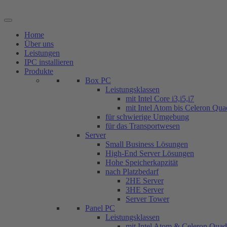
Zum
Inhalt
springen
Home
Über uns
Leistungen
IPC installieren
Produkte
Box PC
Leistungsklassen
mit Intel Core i3,i5,i7
mit Intel Atom bis Celeron Qu
für schwierige Umgebung
für das Transportwesen
Server
Small Business Lösungen
High-End Server Lösungen
Hohe Speicherkapzität
nach Platzbedarf
2HE Server
3HE Server
Server Tower
Panel PC
Leistungsklassen
mit Intel Atom & Celeron Qua