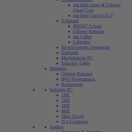
mit Intel Atom & Celeron
Quad Core
mit Intel Core i3,i5,i7
Schutzart
IP65/67 Schutz
Offener Rahmen
mit Lüfter
Lüfterlos
für schwierige Umgebung
Edelstahl
Medizinische PC
Industrie Tablet
Monitore
Offener Rahmen
IP65 Frontrahmen
Rackmount
Industrie PC
1HE
2HE
3HE
4HE
Midi-Tower
ISA Computer
Andere