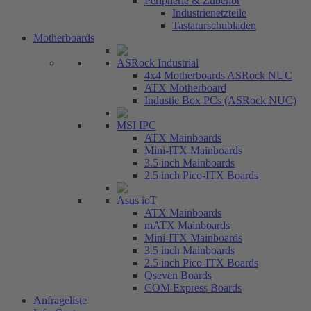
Peripherie & Zubehör
Industrienetzteile
Tastaturschubladen
Motherboards
ASRock Industrial
4x4 Motherboards ASRock NUC
ATX Motherboard
Industie Box PCs (ASRock NUC)
MSI IPC
ATX Mainboards
Mini-ITX Mainboards
3.5 inch Mainboards
2.5 inch Pico-ITX Boards
Asus ioT
ATX Mainboards
mATX Mainboards
Mini-ITX Mainboards
3.5 inch Mainboards
2.5 inch Pico-ITX Boards
Qseven Boards
COM Express Boards
Anfrageliste