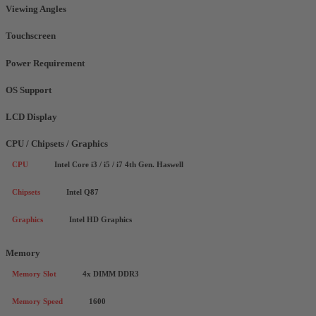
Viewing Angles
Touchscreen
Power Requirement
OS Support
LCD Display
CPU / Chipsets / Graphics
CPU
Intel Core i3 / i5 / i7 4th Gen. Haswell
Chipsets
Intel Q87
Graphics
Intel HD Graphics
Memory
Memory Slot
4x DIMM DDR3
Memory Speed
1600