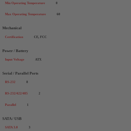
Min Operating Temperature
0
Max Operating Temperature
60
Mechanical
Certification
CE, FCC
Power / Battery
Input Voltage
ATX
Serial / Parallel Ports
RS-232
8
RS-232/422/485
2
Parallel
1
SATA / USB
SATA 3.0
3