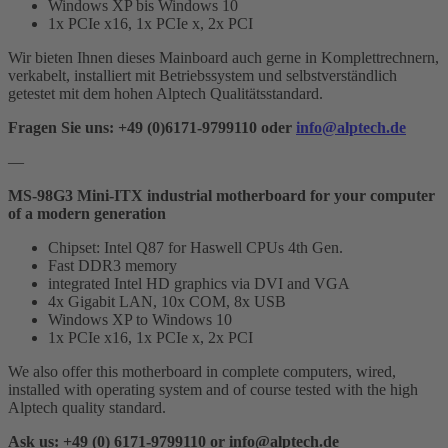
Windows XP bis Windows 10
1x PCIe x16, 1x PCIe x, 2x PCI
Wir bieten Ihnen dieses Mainboard auch gerne in Komplettrechnern,
verkabelt, installiert mit Betriebssystem und selbstverständlich
getestet mit dem hohen Alptech Qualitätsstandard.
Fragen Sie uns: +49 (0)6171-9799110 oder
info@alptech.de
—
MS-98G3 Mini-ITX industrial motherboard for your computer
of a modern generation
Chipset: Intel Q87 for Haswell CPUs 4th Gen.
Fast DDR3 memory
integrated Intel HD graphics via DVI and VGA
4x Gigabit LAN, 10x COM, 8x USB
Windows XP to Windows 10
1x PCIe x16, 1x PCIe x, 2x PCI
We also offer this motherboard in complete computers, wired,
installed with operating system and of course tested with the high
Alptech quality standard.
Ask us: +49 (0) 6171-9799110 or info@alptech.de