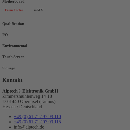
Motherboard
Form Factor
mATX
Qualification
I/O
Environmental
Touch Screen
Storage
Kontakt
Alptech® Elektronik GmbH
Zimmersmühlenweg 14-18
D-61440 Oberursel (Taunus)
Hessen / Deutschland
+49 (0) 61 71 / 97 99 110
+49 (0) 61 71 / 97 99 115
info@alptech.de