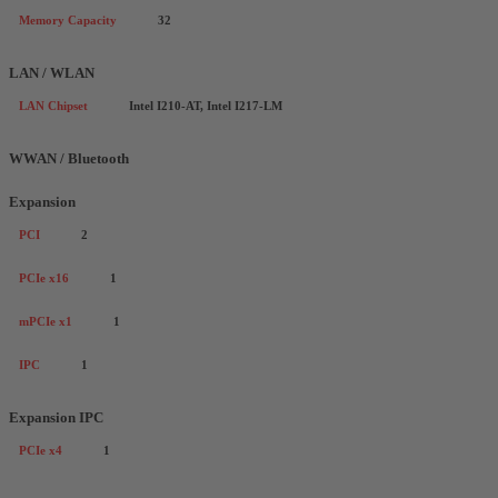
Memory Capacity
32
LAN / WLAN
LAN Chipset
Intel I210-AT, Intel I217-LM
WWAN / Bluetooth
Expansion
PCI
2
PCIe x16
1
mPCIe x1
1
IPC
1
Expansion IPC
PCIe x4
1