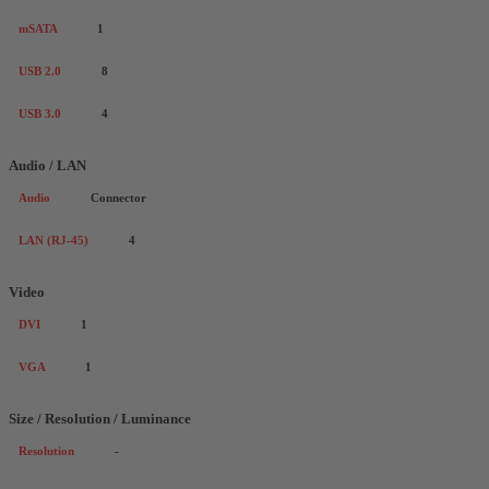
mSATA
1
USB 2.0
8
USB 3.0
4
Audio / LAN
Audio
Connector
LAN (RJ-45)
4
Video
DVI
1
VGA
1
Size / Resolution / Luminance
Resolution
-