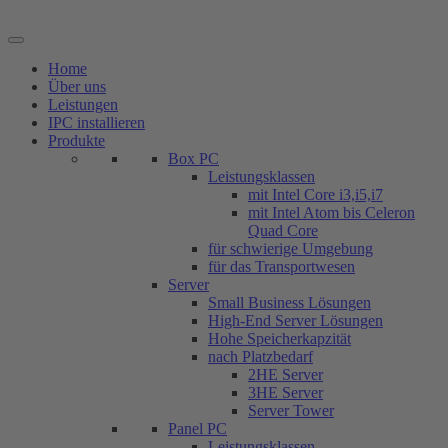
Zum
Inhalt
springen
Home
Über uns
Leistungen
IPC installieren
Produkte
Box PC
Leistungsklassen
mit Intel Core i3,i5,i7
mit Intel Atom bis Celeron
Quad Core
für schwierige Umgebung
für das Transportwesen
Server
Small Business Lösungen
High-End Server Lösungen
Hohe Speicherkapzität
nach Platzbedarf
2HE Server
3HE Server
Server Tower
Panel PC
Leistungsklassen