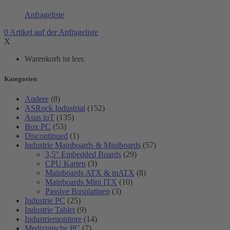
Anfrageliste
0
Artikel
auf der Anfrageliste
X
Warenkorb ist leer.
Kategorien
Andere
(8)
ASRock Industrial
(152)
Asus ioT
(135)
Box PC
(53)
Discontinued
(1)
Industrie Mainboards & Miniboards
(57)
3,5" Embedded Boards
(29)
CPU Karten
(3)
Mainboards ATX & mATX
(8)
Mainboards Mini ITX
(10)
Passive Busplatinen
(3)
Industrie PC
(25)
Industrie Tablet
(9)
Industriemonitore
(14)
Medizinische PC
(7)