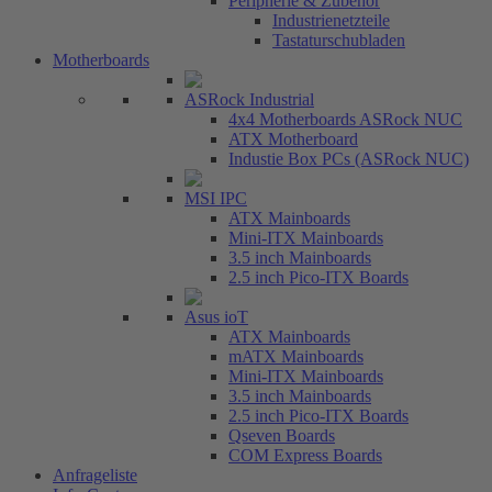
Peripherie & Zubehör
Industrienetzteile
Tastaturschubladen
Motherboards
ASRock Industrial
4x4 Motherboards ASRock NUC
ATX Motherboard
Industie Box PCs (ASRock NUC)
MSI IPC
ATX Mainboards
Mini-ITX Mainboards
3.5 inch Mainboards
2.5 inch Pico-ITX Boards
Asus ioT
ATX Mainboards
mATX Mainboards
Mini-ITX Mainboards
3.5 inch Mainboards
2.5 inch Pico-ITX Boards
Qseven Boards
COM Express Boards
Anfrageliste