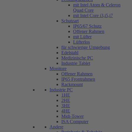
mit Intel Atom & Celeron
Quad Core
mit Intel Core i3,i5,i7
Schutzart
IP65/67 Schutz
Offener Rahmen
mit Lüfter
Lüfterlos
für schwierige Umgebung
Edelstahl
Medizinische PC
Industrie Tablet
Monitore
Offener Rahmen
IP65 Frontrahmen
Rackmount
Industrie PC
1HE
2HE
3HE
4HE
Midi-Tower
ISA Computer
Andere