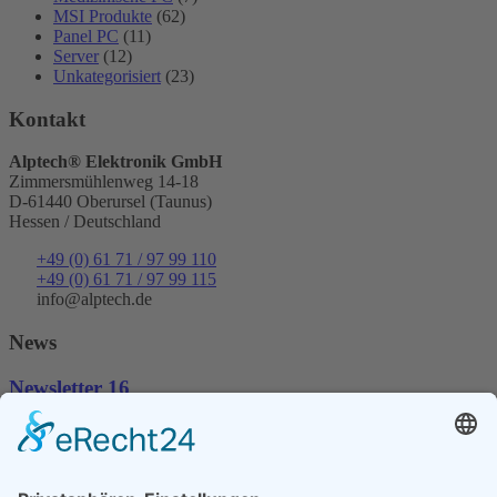
MSI Produkte
(62)
Panel PC
(11)
Server
(12)
Unkategorisiert
(23)
Kontakt
Alptech® Elektronik GmbH
Zimmersmühlenweg 14-18
D-61440 Oberursel (Taunus)
Hessen / Deutschland
+49 (0) 61 71 / 97 99 110
+49 (0) 61 71 / 97 99 115
info@alptech.de
News
Newsletter 16
Mit der Entscheidung für ein Industrie
Motherboard entscheidet man sich für ein langlebiges Produkt.
Unsere Mainboards sind aktuell für Intel-Prozessoren aber auch Für
AMD-