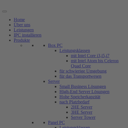
Zum
Inhalt
springen
Home
Über uns
Leistungen
IPC installieren
Produkte
Box PC
Leistungsklassen
mit Intel Core i3,i5,i7
mit Intel Atom bis Celeron
Quad Core
für schwierige Umgebung
für das Transportwesen
Server
Small Business Lösungen
High-End Server Lösungen
Hohe Speicherkapzität
nach Platzbedarf
2HE Server
3HE Server
Server Tower
Panel PC
Leistungsklassen