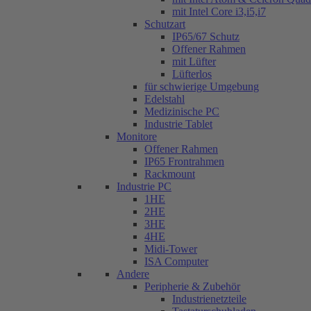
mit Intel Core i3,i5,i7
Schutzart
IP65/67 Schutz
Offener Rahmen
mit Lüfter
Lüfterlos
für schwierige Umgebung
Edelstahl
Medizinische PC
Industrie Tablet
Monitore
Offener Rahmen
IP65 Frontrahmen
Rackmount
Industrie PC
1HE
2HE
3HE
4HE
Midi-Tower
ISA Computer
Andere
Peripherie & Zubehör
Industrienetzteile