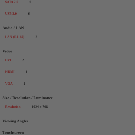
SATA 2.0
6
USB 2.0
6
Audio / LAN
LAN (RJ-45)
2
Video
DVI
2
HDMI
1
VGA
1
Size / Resolution / Luminance
Resolution
1024 x 768
Viewing Angles
Touchscreen