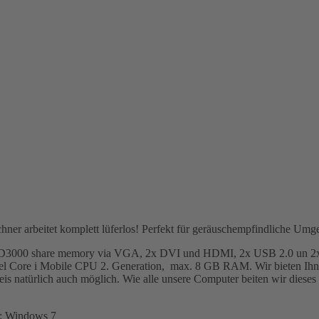
chner arbeitet komplett lüferlos! Perfekt für geräuschempfindliche Um
tz HD3000 share memory via VGA, 2x DVI und HDMI, 2x USB 2.0 un 2x
 Intel Core i Mobile CPU 2. Generation, max. 8 GB RAM. Wir bieten
s natürlich auch möglich. Wie alle unsere Computer beiten wir dies
n): Windows 7