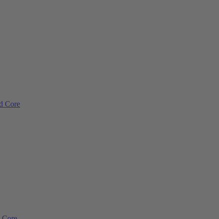
ad Core
d Core