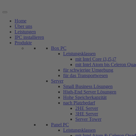
Zum
Inhalt
springen
Home
Über uns
Leistungen
IPC installieren
Produkte
Box PC
Leistungsklassen
mit Intel Core i3,i5,i7
mit Intel Atom bis Celeron Qu
für schwierige Umgebung
für das Transportwesen
Server
Small Business Lösungen
High-End Server Lösungen
Hohe Speicherkapzität
nach Platzbedarf
2HE Server
3HE Server
Server Tower
Panel PC
Leistungsklassen
mit Intel Atom & Celeron Qua