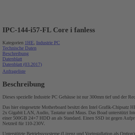
IPC-144-i57-FL Core i fanless
Kategorien
1HE
,
Industrie PC
Technische Daten
Beschreibung
Datenblatt
Datenblatt (03.2017)
Anfrageliste
Beschreibung
Dieses spezielle Industrie PC Gehäuse ist nur 300mm tief und der Re
Das hier eingesetzte Motherboard besitzt den Intel Grafik-Chipsa
2x Gigabit LAN, Audio, Tastatur und Maus. Das Boad unterstützt
einer 500GB 24×7 HDD an als Standard. Einen SSD ist gegen Aufprei
Netzteil für 110-230V.
Unterstützte Betriebsysysteme (Lizenz und Vorinstallation als Optio