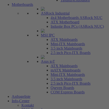
Tastaturschubladen
Motherboards
ASRock Industrial
4x4 Motherboards ASRock NUC
ATX Motherboard
Industie Box PCs (ASRock NUC)
MSI IPC
ATX Mainboards
Mini-ITX Mainboards
3.5 inch Mainboards
2.5 inch Pico-ITX Boards
Asus ioT
ATX Mainboards
mATX Mainboards
Mini-ITX Mainboards
3.5 inch Mainboards
2.5 inch Pico-ITX Boards
Qseven Boards
COM Express Boards
Anfrageliste
Info-Center
Kontakt