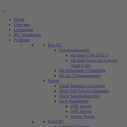
Zum
Inhalt
springen
Home
Über uns
Leistungen
IPC installieren
Produkte
Box PC
Leistungsklassen
mit Intel Core i3,i5,i7
mit Intel Atom bis Celeron
Quad Core
für schwierige Umgebung
für das Transportwesen
Server
Small Business Lösungen
High-End Server Lösungen
Hohe Speicherkapzität
nach Platzbedarf
2HE Server
3HE Server
Server Tower
Panel PC
Leistungsklassen