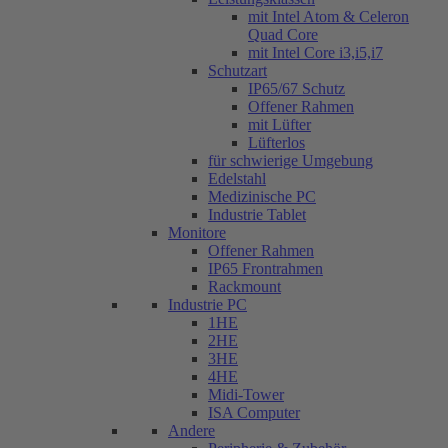
mit Intel Atom & Celeron
Quad Core
mit Intel Core i3,i5,i7
Schutzart
IP65/67 Schutz
Offener Rahmen
mit Lüfter
Lüfterlos
für schwierige Umgebung
Edelstahl
Medizinische PC
Industrie Tablet
Monitore
Offener Rahmen
IP65 Frontrahmen
Rackmount
Industrie PC
1HE
2HE
3HE
4HE
Midi-Tower
ISA Computer
Andere