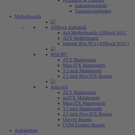
Peripherie & Zubehör
Industrienetzteile
Tastaturschubladen
Motherboards
ASRock Industrial
4x4 Motherboards ASRock NUC
ATX Motherboard
Industie Box PCs (ASRock NUC)
MSI IPC
ATX Mainboards
Mini-ITX Mainboards
3.5 inch Mainboards
2.5 inch Pico-ITX Boards
Asus ioT
ATX Mainboards
mATX Mainboards
Mini-ITX Mainboards
3.5 inch Mainboards
2.5 inch Pico-ITX Boards
Qseven Boards
COM Express Boards
Anfrageliste