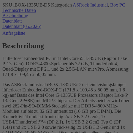
SKU
iBOX-1335UE-D5
Kategorien
ASRock Industrial
,
Box PC
Technische Daten
Beschreibung
Datenblatt
Datenblatt (05.2026)
Anfrageliste
Beschreibung
Lüfterloser Embedded-PC mit Intel Core i5-1335UE (Raptor Lake-
P, 13. Gen), DDR5-4800-Speicher bis 32 GB, Thunderbolt 4,
Quad-Display mit DP 2.1 und 2x 2,5G-LAN mit vPro. Abmessung:
171,8 x 109,45 x 50,05 mm.
Das ASRock Industrial iBOX-1335UE/D5 ist ein leistungsfähiger
lüfterloser Embedded-BOX-PC (171,8 x 109,45 x 50,05 mm, 1,6
kg) auf Basis des Intel Core i5-1335UE Prozessors (Raptor Lake-P,
13. Gen, 2P+8E) mit MCP-Chipsatz. Der Arbeitsspeicher wird über
zwei 262-Pin-SO-DIMM-Steckplätze mit DDR5-4800-MHz-
Modulen auf bis zu 32 GB unterstützt (16 GB pro DIMM). Die
Konnektivität umfasst frontseitig 2x USB 3.2 Gen2, 1x
USB4/Thunderbolt™4 (DP 2.1), 1x USB 3.2 Gen2 Typ C (DP
1.4a) und 2x USB 2.0 sowie rückseitig 2x USB 3.2 Gen2 und 1x
COM (RS-232/422/485). Als Display-Schnittstellen stehen 1x