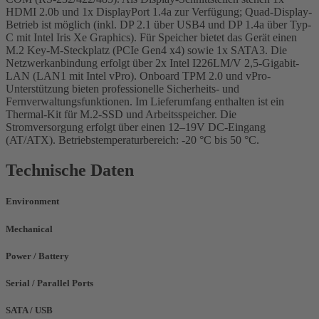
HDMI 2.0b und 1x DisplayPort 1.4a zur Verfügung; Quad-Display-
Betrieb ist möglich (inkl. DP 2.1 über USB4 und DP 1.4a über Typ-
C mit Intel Iris Xe Graphics). Für Speicher bietet das Gerät einen
M.2 Key-M-Steckplatz (PCIe Gen4 x4) sowie 1x SATA3. Die
Netzwerkanbindung erfolgt über 2x Intel I226LM/V 2,5-Gigabit-
LAN (LAN1 mit Intel vPro). Onboard TPM 2.0 und vPro-
Unterstützung bieten professionelle Sicherheits- und
Fernverwaltungsfunktionen. Im Lieferumfang enthalten ist ein
Thermal-Kit für M.2-SSD und Arbeitsspeicher. Die
Stromversorgung erfolgt über einen 12–19V DC-Eingang
(AT/ATX). Betriebstemperaturbereich: -20 °C bis 50 °C.
Technische Daten
Environment
Mechanical
Power / Battery
Serial / Parallel Ports
SATA / USB