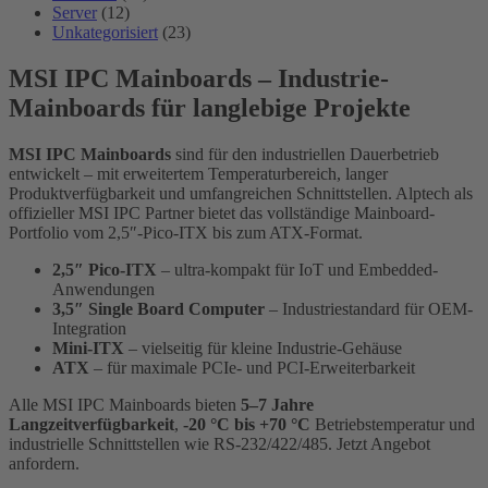
Server
(12)
Unkategorisiert
(23)
MSI IPC Mainboards – Industrie-
Mainboards für langlebige Projekte
MSI IPC Mainboards
sind für den industriellen Dauerbetrieb
entwickelt – mit erweitertem Temperaturbereich, langer
Produktverfügbarkeit und umfangreichen Schnittstellen. Alptech als
offizieller MSI IPC Partner bietet das vollständige Mainboard-
Portfolio vom 2,5″-Pico-ITX bis zum ATX-Format.
2,5″ Pico-ITX
– ultra-kompakt für IoT und Embedded-
Anwendungen
3,5″ Single Board Computer
– Industriestandard für OEM-
Integration
Mini-ITX
– vielseitig für kleine Industrie-Gehäuse
ATX
– für maximale PCIe- und PCI-Erweiterbarkeit
Alle MSI IPC Mainboards bieten
5–7 Jahre
Langzeitverfügbarkeit
,
-20 °C bis +70 °C
Betriebstemperatur und
industrielle Schnittstellen wie RS-232/422/485. Jetzt Angebot
anfordern.