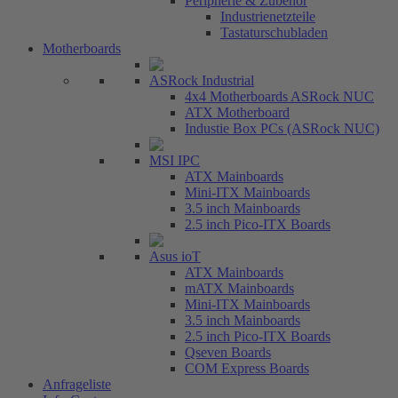
Peripherie & Zubehör
Industrienetzteile
Tastaturschubladen
Motherboards
ASRock Industrial
4x4 Motherboards ASRock NUC
ATX Motherboard
Industie Box PCs (ASRock NUC)
MSI IPC
ATX Mainboards
Mini-ITX Mainboards
3.5 inch Mainboards
2.5 inch Pico-ITX Boards
Asus ioT
ATX Mainboards
mATX Mainboards
Mini-ITX Mainboards
3.5 inch Mainboards
2.5 inch Pico-ITX Boards
Qseven Boards
COM Express Boards
Anfrageliste