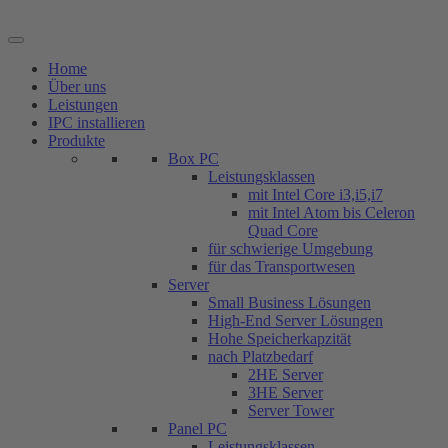
Zum
Inhalt
springen
Home
Über uns
Leistungen
IPC installieren
Produkte
Box PC
Leistungsklassen
mit Intel Core i3,i5,i7
mit Intel Atom bis Celeron
Quad Core
für schwierige Umgebung
für das Transportwesen
Server
Small Business Lösungen
High-End Server Lösungen
Hohe Speicherkapzität
nach Platzbedarf
2HE Server
3HE Server
Server Tower
Panel PC
Leistungsklassen