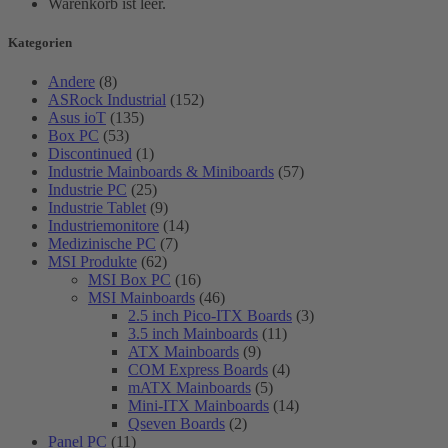
Warenkorb ist leer.
Kategorien
Andere
(8)
ASRock Industrial
(152)
Asus ioT
(135)
Box PC
(53)
Discontinued
(1)
Industrie Mainboards & Miniboards
(57)
Industrie PC
(25)
Industrie Tablet
(9)
Industriemonitore
(14)
Medizinische PC
(7)
MSI Produkte
(62)
MSI Box PC
(16)
MSI Mainboards
(46)
2.5 inch Pico-ITX Boards
(3)
3.5 inch Mainboards
(11)
ATX Mainboards
(9)
COM Express Boards
(4)
mATX Mainboards
(5)
Mini-ITX Mainboards
(14)
Qseven Boards
(2)
Panel PC
(11)