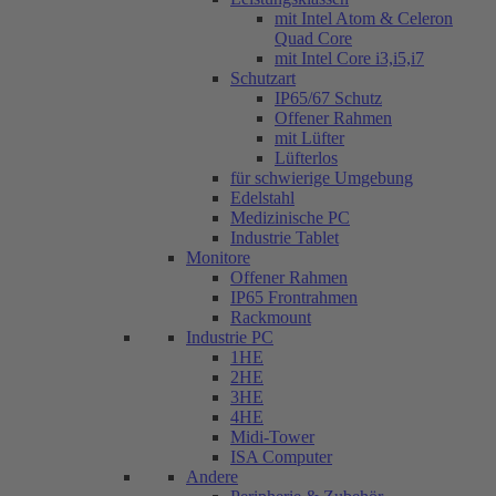
mit Intel Atom & Celeron
Quad Core
mit Intel Core i3,i5,i7
Schutzart
IP65/67 Schutz
Offener Rahmen
mit Lüfter
Lüfterlos
für schwierige Umgebung
Edelstahl
Medizinische PC
Industrie Tablet
Monitore
Offener Rahmen
IP65 Frontrahmen
Rackmount
Industrie PC
1HE
2HE
3HE
4HE
Midi-Tower
ISA Computer
Andere