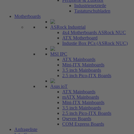
Peripherie & Zubehör
Industrienetzteile
Tastaturschubladen
Motherboards
ASRock Industrial
4x4 Motherboards ASRock NUC
ATX Motherboard
Industie Box PCs (ASRock NUC)
MSI IPC
ATX Mainboards
Mini-ITX Mainboards
3.5 inch Mainboards
2.5 inch Pico-ITX Boards
Asus ioT
ATX Mainboards
mATX Mainboards
Mini-ITX Mainboards
3.5 inch Mainboards
2.5 inch Pico-ITX Boards
Qseven Boards
COM Express Boards
Anfrageliste