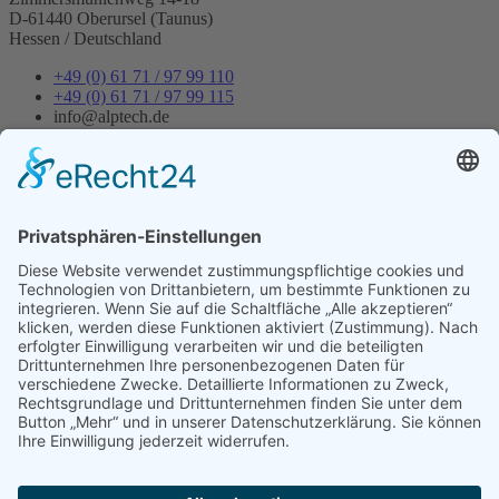
D-61440 Oberursel (Taunus)
Hessen / Deutschland
+49 (0) 61 71 / 97 99 110
+49 (0) 61 71 / 97 99 115
info@alptech.de
News
Newsletter 16
Mit der Entscheidung für ein Industrie
Motherboard entscheidet man sich für ein langlebiges Produkt.
Unsere Mainboards sind aktuell für Intel-Prozessoren aber auch Für
AMD-
Prozessoren konzipiert.
Unser Qualitätsmanagementsystem ist erfolgreich nach der
international anerkannten Norm ISO 9001 zertifiziert.
© 2026 Alptech® Elektronik GmbH | Alle Rechte vorbehalten