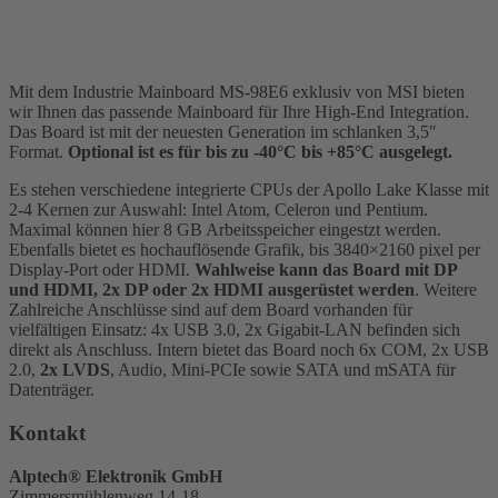
Mit dem Industrie Mainboard MS-98E6 exklusiv von MSI bieten
wir Ihnen das passende Mainboard für Ihre High-End Integration.
Das Board ist mit der neuesten Generation im schlanken 3,5″
Format.
Optional ist es für bis zu -40°C bis +85°C ausgelegt.
Es stehen verschiedene integrierte CPUs der Apollo Lake Klasse mit
2-4 Kernen zur Auswahl: Intel Atom, Celeron und Pentium.
Maximal können hier 8 GB Arbeitsspeicher eingestzt werden.
Ebenfalls bietet es hochauflösende Grafik, bis 3840×2160 pixel per
Display-Port oder HDMI.
Wahlweise kann das Board mit DP
und HDMI, 2x DP oder 2x HDMI ausgerüstet werden
. Weitere
Zahlreiche Anschlüsse sind auf dem Board vorhanden für
vielfältigen Einsatz: 4x USB 3.0, 2x Gigabit-LAN befinden sich
direkt als Anschluss. Intern bietet das Board noch 6x COM, 2x USB
2.0,
2x LVDS
, Audio, Mini-PCIe sowie SATA und mSATA für
Datenträger.
Kontakt
Alptech® Elektronik GmbH
Zimmersmühlenweg 14-18