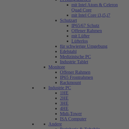
mit Intel Atom & Celeron
Quad Core
mit Intel Core i3,i5,i7
Schutzart
IP65/67 Schutz
Offener Rahmen
mit Lüfter
Lüfterlos
für schwierige Umgebung
Edelstahl
Medizinische PC
Industrie Tablet
Monitore
Offener Rahmen
IP65 Frontrahmen
Rackmount
Industrie PC
1HE
2HE
3HE
4HE
Midi-Tower
ISA Computer
Andere