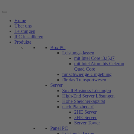
Zum
Inhalt
springen
Home
Über uns
Leistungen
IPC installieren
Produkte
Box PC
Leistungsklassen
mit Intel Core i3,i5,i7
mit Intel Atom bis Celeron
Quad Core
für schwierige Umgebung
für das Transportwesen
Server
Small Business Lösungen
High-End Server Lösungen
Hohe Speicherkapzität
nach Platzbedarf
2HE Server
3HE Server
Server Tower
Panel PC
Leistungsklassen