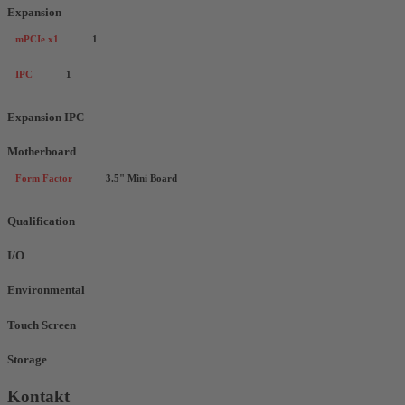
Expansion
mPCIe x1
1
IPC
1
Expansion IPC
Motherboard
Form Factor
3.5" Mini Board
Qualification
I/O
Environmental
Touch Screen
Storage
Kontakt