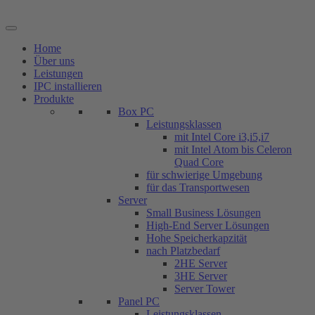
Zum
on request
Inhalt
springen
Home
Über uns
Leistungen
IPC installieren
Produkte
Box PC
Leistungsklassen
mit Intel Core i3,i5,i7
mit Intel Atom bis Celeron
Quad Core
für schwierige Umgebung
für das Transportwesen
Server
Small Business Lösungen
High-End Server Lösungen
Hohe Speicherkapzität
nach Platzbedarf
2HE Server
3HE Server
Server Tower
Panel PC
Leistungsklassen