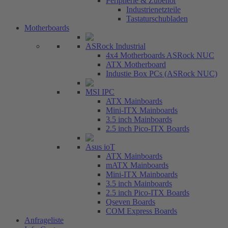
Peripherie & Zubehör
Industrienetzteile
Tastaturschubladen
Motherboards
ASRock Industrial
4x4 Motherboards ASRock NUC
ATX Motherboard
Industie Box PCs (ASRock NUC)
MSI IPC
ATX Mainboards
Mini-ITX Mainboards
3.5 inch Mainboards
2.5 inch Pico-ITX Boards
Asus ioT
ATX Mainboards
mATX Mainboards
Mini-ITX Mainboards
3.5 inch Mainboards
2.5 inch Pico-ITX Boards
Qseven Boards
COM Express Boards
Anfrageliste