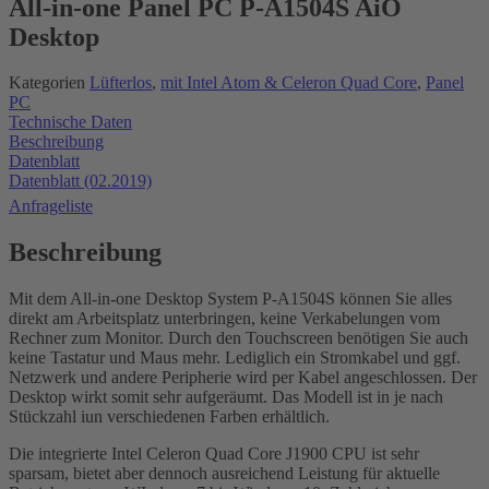
All-in-one Panel PC P-A1504S AiO
Desktop
Kategorien
Lüfterlos
,
mit Intel Atom & Celeron Quad Core
,
Panel
PC
Technische Daten
Beschreibung
Datenblatt
Datenblatt (02.2019)
Anfrageliste
Beschreibung
Mit dem All-in-one Desktop System P-A1504S können Sie alles
direkt am Arbeitsplatz unterbringen, keine Verkabelungen vom
Rechner zum Monitor. Durch den Touchscreen benötigen Sie auch
keine Tastatur und Maus mehr. Lediglich ein Stromkabel und ggf.
Netzwerk und andere Peripherie wird per Kabel angeschlossen. Der
Desktop wirkt somit sehr aufgeräumt. Das Modell ist in je nach
Stückzahl iun verschiedenen Farben erhältlich.
Die integrierte Intel Celeron Quad Core J1900 CPU ist sehr
sparsam, bietet aber dennoch ausreichend Leistung für aktuelle