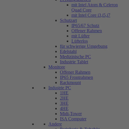
mit Intel Atom & Celeron
Quad Core
mit Intel Core i3,i5,i7
Schutzart
IP65/67 Schutz
Offener Rahmen
mit Lüfter
Lüfterlos
für schwierige Umgebung
Edelstahl
Medizinische PC
Industrie Tablet
Monitore
Offener Rahmen
IP65 Frontrahmen
Rackmount
Industrie PC
1HE
2HE
3HE
4HE
Midi-Tower
ISA Computer
Andere