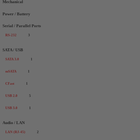
Mechanical
Power / Battery
Serial / Parallel Ports
RS-232
3
SATA / USB
SATA 3.0
1
mSATA
1
CFast
1
USB 2.0
5
USB 3.0
1
Audio / LAN
LAN (RJ-45)
2