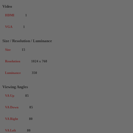
Video
HDMI
1
VGA
1
Size / Resolution / Luminance
Size
15
Resolution
1024 x 768
Luminance
350
Viewing Angles
VA Up
85
VA Down
85
VA Right
80
VA Left
80