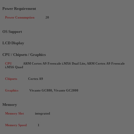
Power Requirement
Power Consumption
20
OS Support
LCD Display
CPU / Chipsets / Graphics
CPU
ARM Cortex A9 Freescale i.MX6 Dual Lite, ARM Cortex A9 Freescale
i.MX6 Quad
Chipsets
Cortex A9
Graphics
Vivante GC880, Vivante GC2000
Memory
Memory Slot
integrated
Memory Speed
1