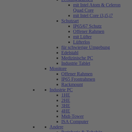
mit Intel Atom & Celeron
Quad Core
mit Intel Core i3,i5,i7
Schutzart
IP65/67 Schutz
Offener Rahmen
mit Lüfter
Lüfterlos
für schwierige Umgebung
Edelstahl
Medizinische PC
Industrie Tablet
Monitore
Offener Rahmen
IP65 Frontrahmen
Rackmount
Industrie PC
1HE
2HE
3HE
4HE
Midi-Tower
ISA Computer
Andere