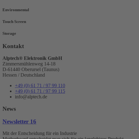
Environmental
Touch Screen
Storage
Kontakt
Alptech® Elektronik GmbH
Zimmersmühlenweg 14-18
D-61440 Oberursel (Taunus)
Hessen / Deutschland
+49 (0) 61 71 / 97 99 110
+49 (0) 61 71 / 97 99 115
info@alptech.de
News
Newsletter 16
Mit der Entscheidung für ein Industrie
Motherboard entscheidet man sich für ein langlebiges Produkt.