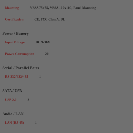
Mounting
VESA 75x75, VESA 100x100, Panel Mounting
Certification
CE, FCC Class A, UL
Power / Battery
Input Voltage
DC 9-36V
Power Consumption
20
Serial / Parallel Ports
RS-232/422/485
1
SATA / USB
USB 2.0
3
Audio / LAN
LAN (RJ-45)
1