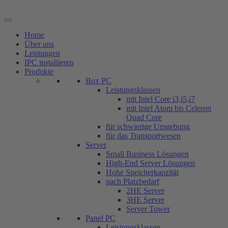
Zum
Inhalt
springen
Home
Über uns
Leistungen
IPC installieren
Produkte
Box PC
Leistungsklassen
mit Intel Core i3,i5,i7
mit Intel Atom bis Celeron
Quad Core
für schwierige Umgebung
für das Transportwesen
Server
Small Business Lösungen
High-End Server Lösungen
Hohe Speicherkapzität
nach Platzbedarf
2HE Server
3HE Server
Server Tower
Panel PC
Leistungsklassen