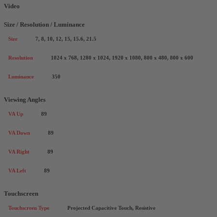
Video
Size / Resolution / Luminance
Size
7, 8, 10, 12, 15, 15.6, 21.5
Resolution
1024 x 768, 1280 x 1024, 1920 x 1080, 800 x 480, 800 x 600
Luminance
350
Viewing Angles
VA Up
89
VA Down
89
VA Right
89
VA Left
89
Touchscreen
Touchscreen Type
Projected Capacitive Touch, Resistive