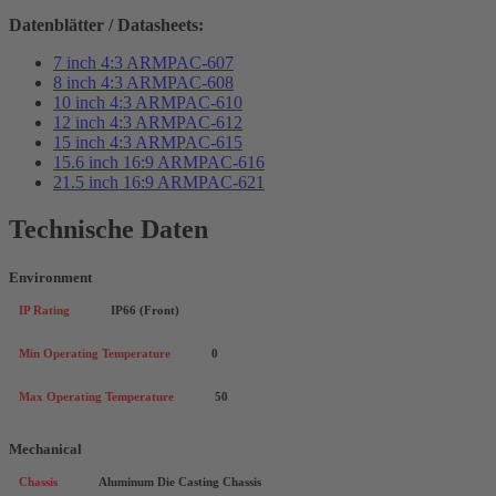
Datenblätter / Datasheets:
7 inch 4:3 ARMPAC-607
8 inch 4:3 ARMPAC-608
10 inch 4:3 ARMPAC-610
12 inch 4:3 ARMPAC-612
15 inch 4:3 ARMPAC-615
15.6 inch 16:9 ARMPAC-616
21.5 inch 16:9 ARMPAC-621
Technische Daten
Environment
IP Rating
IP66 (Front)
Min Operating Temperature
0
Max Operating Temperature
50
Mechanical
Chassis
Aluminum Die Casting Chassis