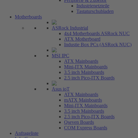
Peripherie & Zubehör
Industrienetzteile
Tastaturschubladen
Motherboards
ASRock Industrial
4x4 Motherboards ASRock NUC
ATX Motherboard
Industie Box PCs (ASRock NUC)
MSI IPC
ATX Mainboards
Mini-ITX Mainboards
3.5 inch Mainboards
2.5 inch Pico-ITX Boards
Asus ioT
ATX Mainboards
mATX Mainboards
Mini-ITX Mainboards
3.5 inch Mainboards
2.5 inch Pico-ITX Boards
Qseven Boards
COM Express Boards
Anfrageliste