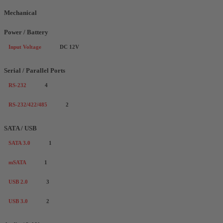
Mechanical
Power / Battery
Input Voltage
DC 12V
Serial / Parallel Ports
RS-232
4
RS-232/422/485
2
SATA / USB
SATA 3.0
1
mSATA
1
USB 2.0
3
USB 3.0
2