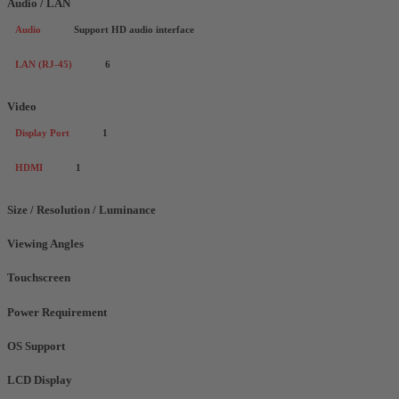
Audio / LAN
Audio
Support HD audio interface
LAN (RJ-45)
6
Video
Display Port
1
HDMI
1
Size / Resolution / Luminance
Viewing Angles
Touchscreen
Power Requirement
OS Support
LCD Display