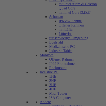
mit Intel Atom & Celeron
Quad Core
mit Intel Core i3,i5,i7
Schutzart
IP65/67 Schutz
Offener Rahmen
mit Lüfter
Lüfterlos
für schwierige Umgebung
Edelstahl
Medizinische PC
Industrie Tablet
Monitore
Offener Rahmen
IP65 Frontrahmen
Rackmount
Industrie PC
1HE
2HE
3HE
4HE
Midi-Tower
ISA Computer
Andere