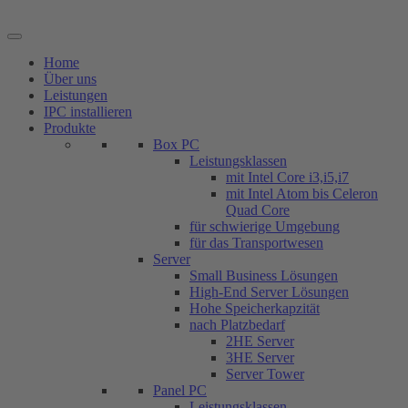
Zum
Inhalt
springen
Home
Über uns
Leistungen
IPC installieren
Produkte
Box PC
Leistungsklassen
mit Intel Core i3,i5,i7
mit Intel Atom bis Celeron
Quad Core
für schwierige Umgebung
für das Transportwesen
Server
Small Business Lösungen
High-End Server Lösungen
Hohe Speicherkapzität
nach Platzbedarf
2HE Server
3HE Server
Server Tower
Panel PC
Leistungsklassen