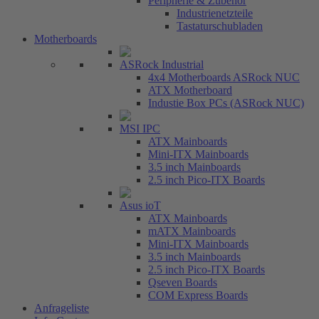
Peripherie & Zubehör
Industrienetzteile
Tastaturschubladen
Motherboards
ASRock Industrial
4x4 Motherboards ASRock NUC
ATX Motherboard
Industie Box PCs (ASRock NUC)
MSI IPC
ATX Mainboards
Mini-ITX Mainboards
3.5 inch Mainboards
2.5 inch Pico-ITX Boards
Asus ioT
ATX Mainboards
mATX Mainboards
Mini-ITX Mainboards
3.5 inch Mainboards
2.5 inch Pico-ITX Boards
Qseven Boards
COM Express Boards
Anfrageliste