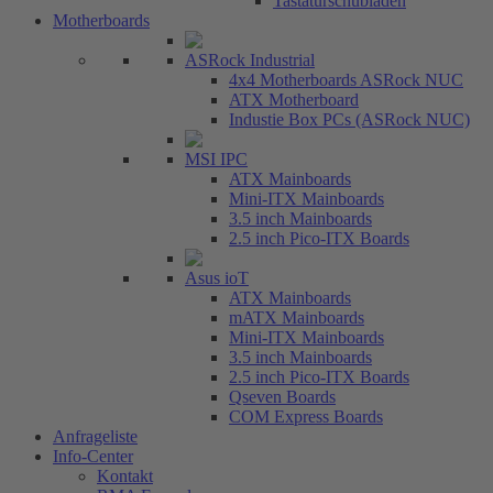
Tastaturschubladen
Motherboards
ASRock Industrial
4x4 Motherboards ASRock NUC
ATX Motherboard
Industie Box PCs (ASRock NUC)
MSI IPC
ATX Mainboards
Mini-ITX Mainboards
3.5 inch Mainboards
2.5 inch Pico-ITX Boards
Asus ioT
ATX Mainboards
mATX Mainboards
Mini-ITX Mainboards
3.5 inch Mainboards
2.5 inch Pico-ITX Boards
Qseven Boards
COM Express Boards
Anfrageliste
Info-Center
Kontakt