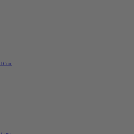
ad Core
d Core