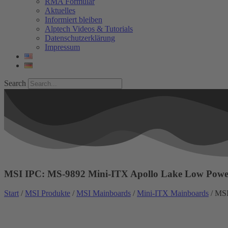
RMA Formular
Aktuelles
Informiert bleiben
Alptech Videos & Tutorials
Datenschutzerklärung
Impressum
Search
MSI IPC: MS-9892 Mini-ITX Apollo Lake Low Powe
Start
/
MSI Produkte
/
MSI Mainboards
/
Mini-ITX Mainboards
/ MSI