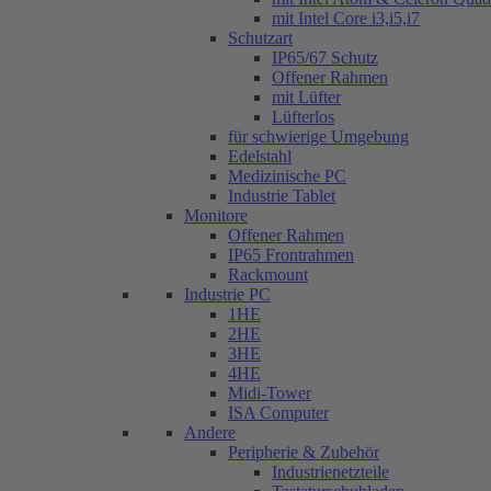
mit Intel Core i3,i5,i7
Schutzart
IP65/67 Schutz
Offener Rahmen
mit Lüfter
Lüfterlos
für schwierige Umgebung
Edelstahl
Medizinische PC
Industrie Tablet
Monitore
Offener Rahmen
IP65 Frontrahmen
Rackmount
Industrie PC
1HE
2HE
3HE
4HE
Midi-Tower
ISA Computer
Andere
Peripherie & Zubehör
Industrienetzteile