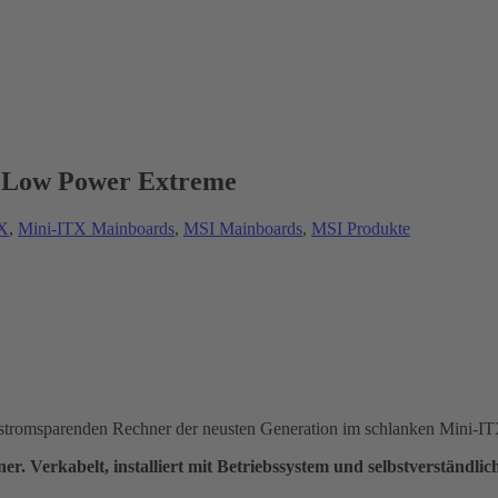
 Low Power Extreme
TX
,
Mini-ITX Mainboards
,
MSI Mainboards
,
MSI Produkte
n stromsparenden Rechner der neusten Generation im schlanken Mini-I
. Verkabelt, installiert mit Betriebssystem und selbstverständlic