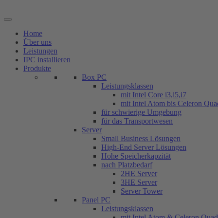
Zum
Inhalt
springen
Home
Über uns
Leistungen
IPC installieren
Produkte
Box PC
Leistungsklassen
mit Intel Core i3,i5,i7
mit Intel Atom bis Celeron Qu
für schwierige Umgebung
für das Transportwesen
Server
Small Business Lösungen
High-End Server Lösungen
Hohe Speicherkapzität
nach Platzbedarf
2HE Server
3HE Server
Server Tower
Panel PC
Leistungsklassen
mit Intel Atom & Celeron Qua