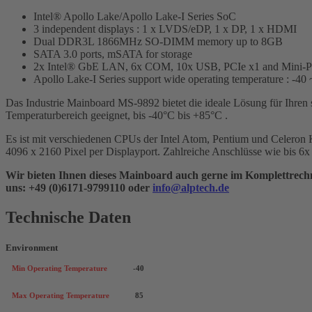
Intel® Apollo Lake/Apollo Lake-I Series SoC
3 independent displays : 1 x LVDS/eDP, 1 x DP, 1 x HDMI
Dual DDR3L 1866MHz SO-DIMM memory up to 8GB
SATA 3.0 ports, mSATA for storage
2x Intel® GbE LAN, 6x COM, 10x USB, PCIe x1 and Mini-PC
Apollo Lake-I Series support wide operating temperature : -40
Das Industrie Mainboard MS-9892 bietet die ideale Lösung für Ihren 
Temperaturbereich geeignet, bis -40°C bis +85°C .
Es ist mit verschiedenen CPUs der Intel Atom, Pentium und Celeron Kl
4096 x 2160 Pixel per Displayport. Zahlreiche Anschlüsse wie bis 6
Wir bieten Ihnen dieses Mainboard auch gerne im Komplettrechner
uns: +49 (0)6171-9799110 oder
info@alptech.de
Technische Daten
Environment
Min Operating Temperature
-40
Max Operating Temperature
85