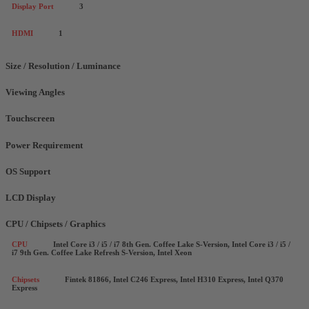
Display Port
3
HDMI
1
Size / Resolution / Luminance
Viewing Angles
Touchscreen
Power Requirement
OS Support
LCD Display
CPU / Chipsets / Graphics
CPU
Intel Core i3 / i5 / i7 8th Gen. Coffee Lake S-Version, Intel Core i3 / i5 /
i7 9th Gen. Coffee Lake Refresh S-Version, Intel Xeon
Chipsets
Fintek 81866, Intel C246 Express, Intel H310 Express, Intel Q370
Express