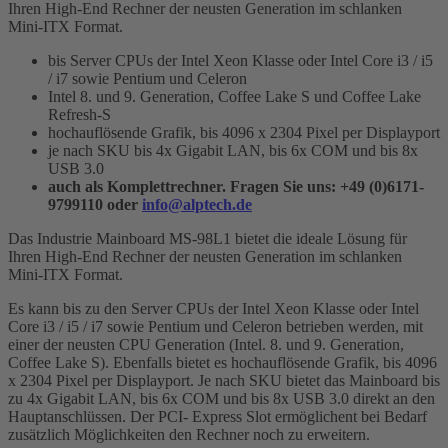
Ihren High-End Rechner der neusten Generation im schlanken
Mini-ITX Format.
bis Server CPUs der Intel Xeon Klasse oder Intel Core i3 / i5
/ i7 sowie Pentium und Celeron
Intel 8. und 9. Generation, Coffee Lake S und Coffee Lake
Refresh-S
hochauflösende Grafik, bis 4096 x 2304 Pixel per Displayport
je nach SKU bis 4x Gigabit LAN, bis 6x COM und bis 8x
USB 3.0
auch als Komplettrechner. Fragen Sie uns: +49 (0)6171-
9799110 oder
info@alptech.de
Das Industrie Mainboard MS-98L1 bietet die ideale Lösung für
Ihren High-End Rechner der neusten Generation im schlanken
Mini-ITX Format.
Es kann bis zu den Server CPUs der Intel Xeon Klasse oder Intel
Core i3 / i5 / i7 sowie Pentium und Celeron betrieben werden, mit
einer der neusten CPU Generation (Intel. 8. und 9. Generation,
Coffee Lake S). Ebenfalls bietet es hochauflösende Grafik, bis 4096
x 2304 Pixel per Displayport. Je nach SKU bietet das Mainboard bis
zu 4x Gigabit LAN, bis 6x COM und bis 8x USB 3.0 direkt an den
Hauptanschlüssen. Der PCI- Express Slot ermöglichent bei Bedarf
zusätzlich Möglichkeiten den Rechner noch zu erweitern.