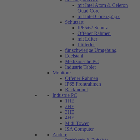
mit Intel Atom & Celeron
Quad Core
mit Intel Core i3,i5,i7
Schutzart
IP65/67 Schutz
Offener Rahmen
mit Lüfter
Lüfterlos
für schwierige Umgebung
Edelstahl
Medizinische PC
Industrie Tablet
Monitore
Offener Rahmen
IP65 Frontrahmen
Rackmount
Industrie PC
1HE
2HE
3HE
4HE
Midi-Tower
ISA Computer
Andere