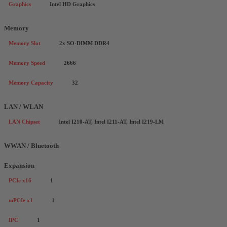
Graphics
Intel HD Graphics
Memory
Memory Slot
2x SO-DIMM DDR4
Memory Speed
2666
Memory Capacity
32
LAN / WLAN
LAN Chipset
Intel I210-AT, Intel I211-AT, Intel I219-LM
WWAN / Bluetooth
Expansion
PCIe x16
1
mPCIe x1
1
IPC
1