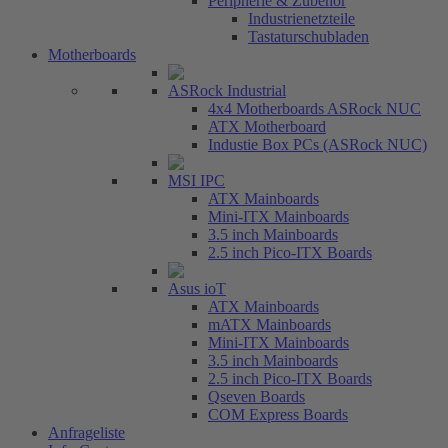
Peripherie & Zubehör
Industrienetzteile
Tastaturschubladen
Motherboards
ASRock Industrial
4x4 Motherboards ASRock NUC
ATX Motherboard
Industie Box PCs (ASRock NUC)
MSI IPC
ATX Mainboards
Mini-ITX Mainboards
3.5 inch Mainboards
2.5 inch Pico-ITX Boards
Asus ioT
ATX Mainboards
mATX Mainboards
Mini-ITX Mainboards
3.5 inch Mainboards
2.5 inch Pico-ITX Boards
Qseven Boards
COM Express Boards
Anfrageliste