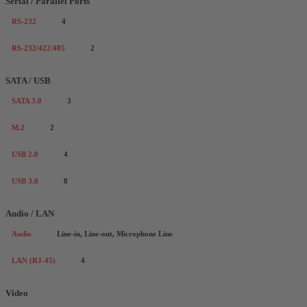
Serial / Parallel Ports
RS-232
4
RS-232/422/485
2
SATA / USB
SATA 3.0
3
M.2
2
USB 2.0
4
USB 3.0
8
Audio / LAN
Audio
Line-in, Line-out, Microphone Line
LAN (RJ-45)
4
Video