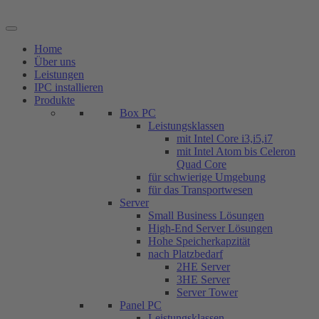
Zum
Inhalt
springen
Home
Über uns
Leistungen
IPC installieren
Produkte
Box PC
Leistungsklassen
mit Intel Core i3,i5,i7
mit Intel Atom bis Celeron
Quad Core
für schwierige Umgebung
für das Transportwesen
Server
Small Business Lösungen
High-End Server Lösungen
Hohe Speicherkapzität
nach Platzbedarf
2HE Server
3HE Server
Server Tower
Panel PC
Leistungsklassen