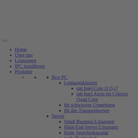
Zum
Inhalt
springen
Home
Über uns
Leistungen
IPC installieren
Produkte
Box PC
Leistungsklassen
mit Intel Core i3,i5,i7
mit Intel Atom bis Celeron
Quad Core
für schwierige Umgebung
für das Transportwesen
Server
Small Business Lösungen
High-End Server Lösungen
Hohe Speicherkapzität