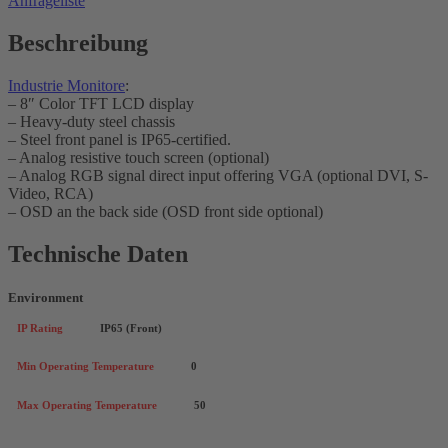
Anfrageliste
Beschreibung
Industrie Monitore
:
– 8″ Color TFT LCD display
– Heavy-duty steel chassis
– Steel front panel is IP65-certified.
– Analog resistive touch screen (optional)
– Analog RGB signal direct input offering VGA (optional DVI, S-
Video, RCA)
– OSD an the back side (OSD front side optional)
Technische Daten
Environment
IP Rating
IP65 (Front)
Min Operating Temperature
0
Max Operating Temperature
50