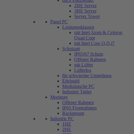
nach Platzbedarf
2HE Server
3HE Server
Server Tower
Panel PC
Leistungsklassen
mit Intel Atom & Celeron
Quad Core
mit Intel Core i3,i5,i7
Schutzart
IP65/67 Schutz
Offener Rahmen
mit Lüfter
Lüfterlos
für schwierige Umgebung
Edelstahl
Medizinische PC
Industrie Tablet
Monitore
Offener Rahmen
IP65 Frontrahmen
Rackmount
Industrie PC
1HE
2HE