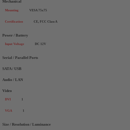
Mechanical
Mounting
VESA 75x75
Certification
CE, FCC Class A
Power / Battery
Input Voltage
DC 12V
Serial / Parallel Ports
SATA / USB
Audio / LAN
Video
DVI
1
VGA
1
Size / Resolution / Luminance