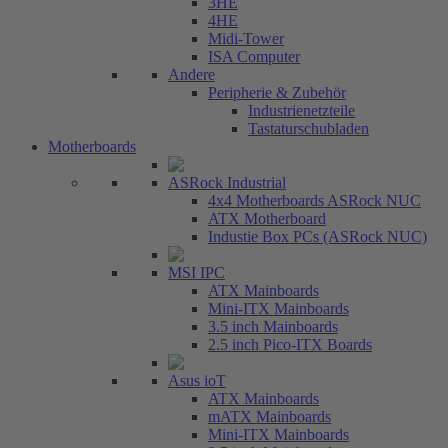
3HE
4HE
Midi-Tower
ISA Computer
Andere
Peripherie & Zubehör
Industrienetzteile
Tastaturschubladen
Motherboards
ASRock Industrial
4x4 Motherboards ASRock NUC
ATX Motherboard
Industie Box PCs (ASRock NUC)
MSI IPC
ATX Mainboards
Mini-ITX Mainboards
3.5 inch Mainboards
2.5 inch Pico-ITX Boards
Asus ioT
ATX Mainboards
mATX Mainboards
Mini-ITX Mainboards