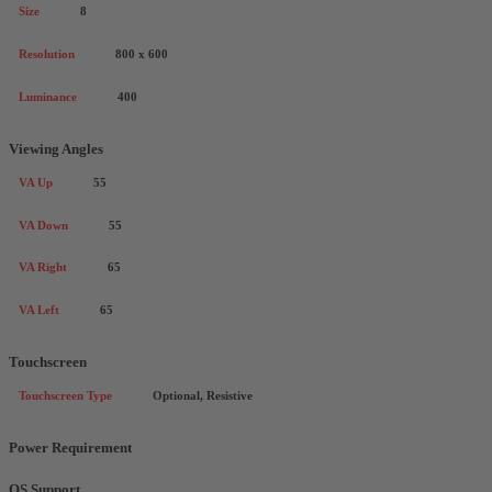
Size
8
Resolution
800 x 600
Luminance
400
Viewing Angles
VA Up
55
VA Down
55
VA Right
65
VA Left
65
Touchscreen
Touchscreen Type
Optional, Resistive
Power Requirement
OS Support