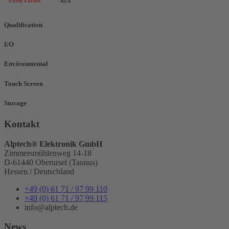
Form Factor
ATX
Qualification
I/O
Environmental
Touch Screen
Storage
Kontakt
Alptech® Elektronik GmbH
Zimmersmühlenweg 14-18
D-61440 Oberursel (Taunus)
Hessen / Deutschland
+49 (0) 61 71 / 97 99 110
+49 (0) 61 71 / 97 99 115
info@alptech.de
News