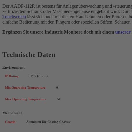
Der AADP-112R ist bestens für Anlagenüberwachung und -steuerung 
zertifizierten Schrank oder Maschienengehäuse eingebaut wird. Dur
Touchscreen
lässt sich auch mit dicken Handschuhen oder Protesen bed
einfache Bedienung mit den Fingern oder speziellen Stiften. Schauen
Ergänzen Sie unsere Industrie Monitore doch mit einem
unserer
Technische Daten
Environment
IP Rating
IP65 (Front)
Min Operating Temperature
0
Max Operating Temperature
50
Mechanical
Chassis
Aluminum Die Casting Chassis