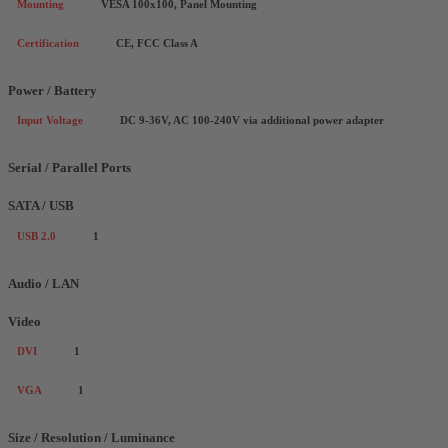
Mounting
VESA 100x100, Panel Mounting
Certification
CE, FCC Class A
Power / Battery
Input Voltage
DC 9-36V, AC 100-240V via additional power adapter
Serial / Parallel Ports
SATA / USB
USB 2.0
1
Audio / LAN
Video
DVI
1
VGA
1
Size / Resolution / Luminance