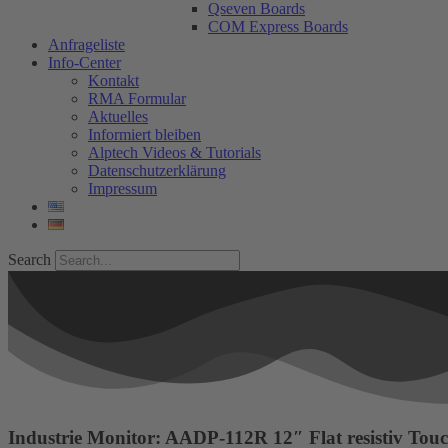
Qseven Boards
COM Express Boards
Anfrageliste
Info-Center
Kontakt
RMA Formular
Aktuelles
Informiert bleiben
Alptech Videos & Tutorials
Datenschutzerklärung
Impressum
Search
Industrie Monitor: AADP-112R 12″ Flat resistiv Tou