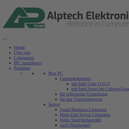
Zum
Inhalt
springen
Home
Über uns
Leistungen
IPC installieren
Produkte
Box PC
Leistungsklassen
mit Intel Core i3,i5,i7
mit Intel Atom bis Celeron Qu
für schwierige Umgebung
für das Transportwesen
Server
Small Business Lösungen
High-End Server Lösungen
Hohe Speicherkapzität
nach Platzbedarf