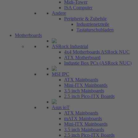
Midi-Tower
ISA Computer
Andere
Peripherie & Zubehör
Industrienetzteile
Tastaturschubladen
Motherboards
ASRock Industrial
4x4 Motherboards ASRock NUC
ATX Motherboard
Industie Box PCs (ASRock NUC)
MSI IPC
ATX Mainboards
Mini-ITX Mainboards
3.5 inch Mainboards
2.5 inch Pico-ITX Boards
Asus ioT
ATX Mainboards
mATX Mainboards
Mini-ITX Mainboards
3.5 inch Mainboards
2.5 inch Pico-ITX Boards