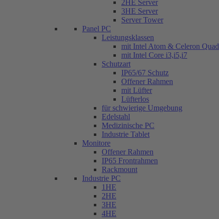
2HE Server
3HE Server
Server Tower
Panel PC
Leistungsklassen
mit Intel Atom & Celeron Qua
mit Intel Core i3,i5,i7
Schutzart
IP65/67 Schutz
Offener Rahmen
mit Lüfter
Lüfterlos
für schwierige Umgebung
Edelstahl
Medizinische PC
Industrie Tablet
Monitore
Offener Rahmen
IP65 Frontrahmen
Rackmount
Industrie PC
1HE
2HE
3HE
4HE