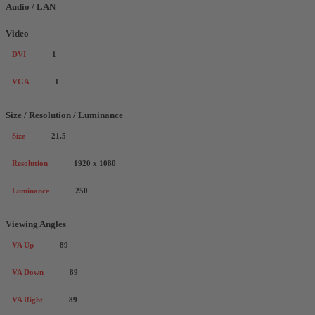
Audio / LAN
Video
DVI
1
VGA
1
Size / Resolution / Luminance
Size
21.5
Resolution
1920 x 1080
Luminance
250
Viewing Angles
VA Up
89
VA Down
89
VA Right
89