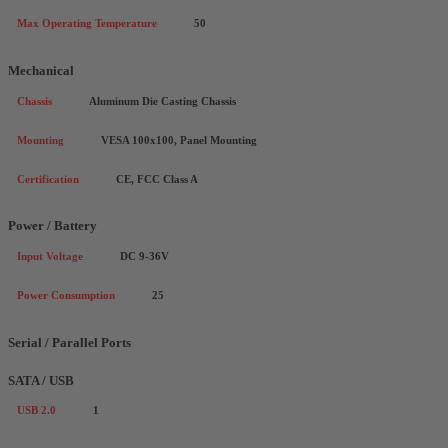
Max Operating Temperature
50
Mechanical
Chassis
Aluminum Die Casting Chassis
Mounting
VESA 100x100, Panel Mounting
Certification
CE, FCC Class A
Power / Battery
Input Voltage
DC 9-36V
Power Consumption
25
Serial / Parallel Ports
SATA / USB
USB 2.0
1