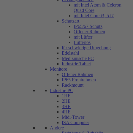
mit Intel Atom & Celeron
Quad Core
mit Intel Core i3,i5,i7
Schutzart
IP65/67 Schutz
Offener Rahmen
mit Lüfter
Lüfterlos
für schwierige Umgebung
Edelstahl
Medizinische PC
Industrie Tablet
Monitore
Offener Rahmen
IP65 Frontrahmen
Rackmount
Industrie PC
1HE
2HE
3HE
4HE
Midi-Tower
ISA Computer
Andere