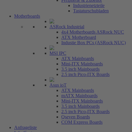
Peripherie & Zubehör
Industrienetzteile
Tastaturschubladen
Motherboards
ASRock Industrial
4x4 Motherboards ASRock NUC
ATX Motherboard
Industie Box PCs (ASRock NUC)
MSI IPC
ATX Mainboards
Mini-ITX Mainboards
3.5 inch Mainboards
2.5 inch Pico-ITX Boards
Asus ioT
ATX Mainboards
mATX Mainboards
Mini-ITX Mainboards
3.5 inch Mainboards
2.5 inch Pico-ITX Boards
Qseven Boards
COM Express Boards
Anfrageliste