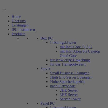
Zum
Inhalt
springen
Home
Über uns
Leistungen
IPC installieren
Produkte
Box PC
Leistungsklassen
mit Intel Core i3,i5,i7
mit Intel Atom bis Celeron
Quad Core
für schwierige Umgebung
für das Transportwesen
Server
Small Business Lösungen
High-End Server Lösungen
Hohe Speicherkapzität
nach Platzbedarf
2HE Server
3HE Server
Server Tower
Panel PC
Leistungsklassen