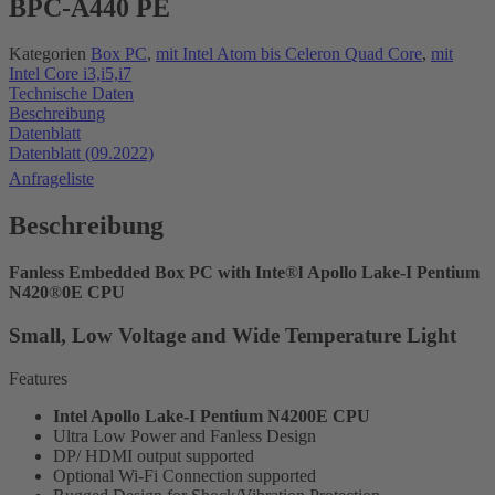
BPC-A440 PE
Kategorien
Box PC
,
mit Intel Atom bis Celeron Quad Core
,
mit
Intel Core i3,i5,i7
Technische Daten
Beschreibung
Datenblatt
Datenblatt (09.2022)
Anfrageliste
Beschreibung
Fanless
Embedded
Box
PC
with
Inte
®
l
Apollo
Lake-I
Pentium
N420
®
0E
CPU
Small, Low Voltage and Wide Temperature Light
Features
Intel Apollo Lake-I Pentium N4200E CPU
Ultra Low Power and Fanless Design
DP/ HDMI output supported
Optional Wi-Fi Connection supported