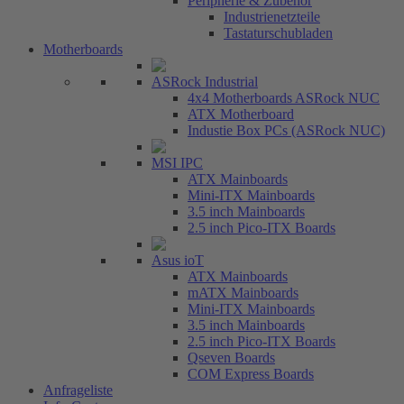
Peripherie & Zubehör
Industrienetzteile
Tastaturschubladen
Motherboards
ASRock Industrial
4x4 Motherboards ASRock NUC
ATX Motherboard
Industie Box PCs (ASRock NUC)
MSI IPC
ATX Mainboards
Mini-ITX Mainboards
3.5 inch Mainboards
2.5 inch Pico-ITX Boards
Asus ioT
ATX Mainboards
mATX Mainboards
Mini-ITX Mainboards
3.5 inch Mainboards
2.5 inch Pico-ITX Boards
Qseven Boards
COM Express Boards
Anfrageliste