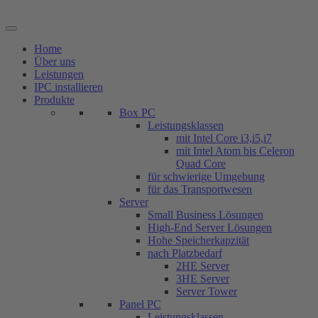
Zum
Inhalt
springen
Home
Über uns
Leistungen
IPC installieren
Produkte
Box PC
Leistungsklassen
mit Intel Core i3,i5,i7
mit Intel Atom bis Celeron
Quad Core
für schwierige Umgebung
für das Transportwesen
Server
Small Business Lösungen
High-End Server Lösungen
Hohe Speicherkapzität
nach Platzbedarf
2HE Server
3HE Server
Server Tower
Panel PC
Leistungsklassen