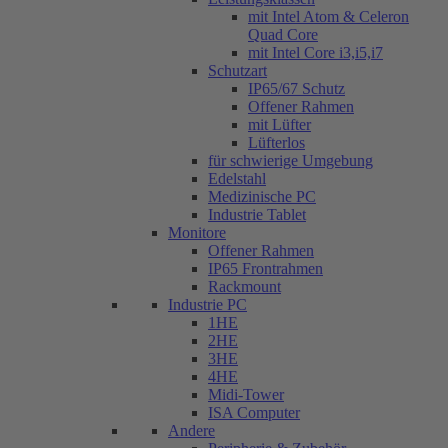
mit Intel Atom & Celeron
Quad Core
mit Intel Core i3,i5,i7
Schutzart
IP65/67 Schutz
Offener Rahmen
mit Lüfter
Lüfterlos
für schwierige Umgebung
Edelstahl
Medizinische PC
Industrie Tablet
Monitore
Offener Rahmen
IP65 Frontrahmen
Rackmount
Industrie PC
1HE
2HE
3HE
4HE
Midi-Tower
ISA Computer
Andere