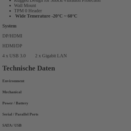
Rugged Design for Shock/Vibration Protection
Wall Mount
TPM 0 Header
Wide Temerature -20°C ~ 60°C
System
DP/HDMI
HDMI/DP
4 x USB 3.0 2 x Gigabit LAN
Technische Daten
Environment
Mechanical
Power / Battery
Serial / Parallel Ports
SATA / USB