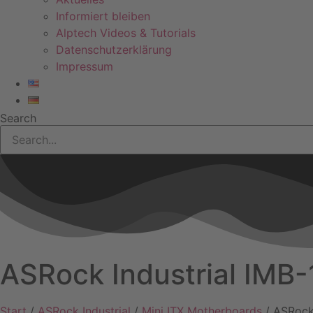
Informiert bleiben
Alptech Videos & Tutorials
Datenschutzerklärung
Impressum
Search
ASRock Industrial IM
Start
/
ASRock Industrial
/
Mini ITX Motherboards
/ ASRock