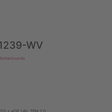
B-1239-WV
 Motherboards
VDS + eDP 1.4b, TPM 2.0