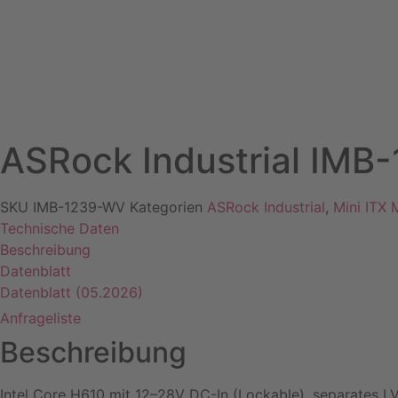
ASRock Industrial IM
SKU
IMB-1239-WV
Kategorien
ASRock Industrial
,
Mini ITX
Technische Daten
Beschreibung
Datenblatt
Datenblatt (05.2026)
Anfrageliste
Beschreibung
Intel Core H610 mit 12–28V DC-In (Lockable), separates L