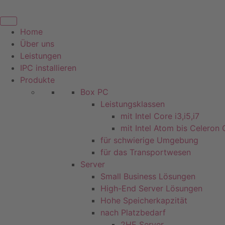
Zum
Inhalt
springen
Home
Über uns
Leistungen
IPC installieren
Produkte
Box PC
Leistungsklassen
mit Intel Core i3,i5,i7
mit Intel Atom bis Celeron
für schwierige Umgebung
für das Transportwesen
Server
Small Business Lösungen
High-End Server Lösungen
Hohe Speicherkapzität
nach Platzbedarf
2HE Server