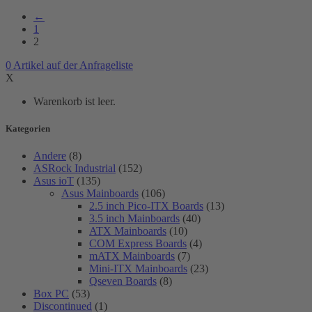
←
1
2
0
Artikel
auf der Anfrageliste
X
Warenkorb ist leer.
Kategorien
Andere
(8)
ASRock Industrial
(152)
Asus ioT
(135)
Asus Mainboards
(106)
2.5 inch Pico-ITX Boards
(13)
3.5 inch Mainboards
(40)
ATX Mainboards
(10)
COM Express Boards
(4)
mATX Mainboards
(7)
Mini-ITX Mainboards
(23)
Qseven Boards
(8)
Box PC
(53)
Discontinued
(1)