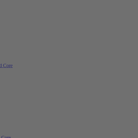
ad Core
d Core