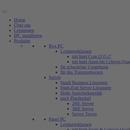
Zum
Inhalt
springen
Home
Über uns
Leistungen
IPC installieren
Produkte
Box PC
Leistungsklassen
mit Intel Core i3,i5,i7
mit Intel Atom bis Celeron Qu
für schwierige Umgebung
für das Transportwesen
Server
Small Business Lösungen
High-End Server Lösungen
Hohe Speicherkapzität
nach Platzbedarf
2HE Server
3HE Server
Server Tower
Panel PC
Leistungsklassen
mit Intel Atom & Celeron Qua