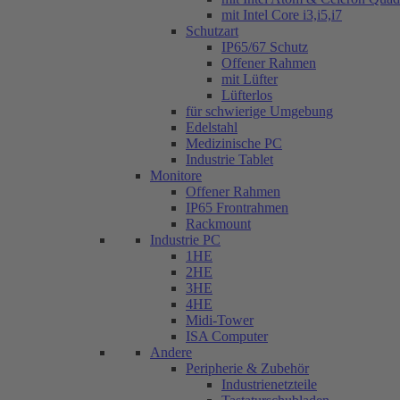
mit Intel Core i3,i5,i7
Schutzart
IP65/67 Schutz
Offener Rahmen
mit Lüfter
Lüfterlos
für schwierige Umgebung
Edelstahl
Medizinische PC
Industrie Tablet
Monitore
Offener Rahmen
IP65 Frontrahmen
Rackmount
Industrie PC
1HE
2HE
3HE
4HE
Midi-Tower
ISA Computer
Andere
Peripherie & Zubehör
Industrienetzteile