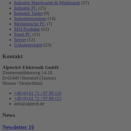
Industrie Mainboards & Miniboards
(57)
Industrie PC
(25)
Industrie Tablet
(9)
Industriemonitore
(14)
Medizinische PC
(7)
MSI Produkte
(62)
Panel PC
(11)
Server
(12)
Unkategorisiert
(23)
Kontakt
Alptech® Elektronik GmbH
Zimmersmühlenweg 14-18
D-61440 Oberursel (Taunus)
Hessen / Deutschland
+49 (0) 61 71 / 97 99 110
+49 (0) 61 71 / 97 99 115
info@alptech.de
News
Newsletter 16