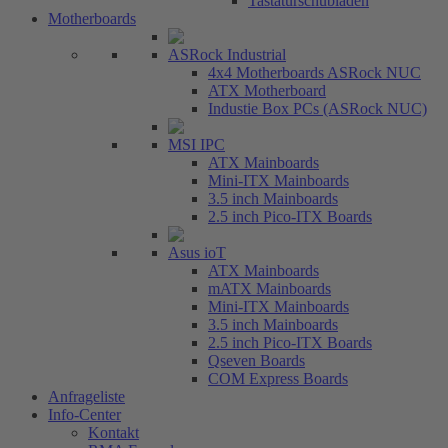
Tastaturschubladen
Motherboards
ASRock Industrial
4x4 Motherboards ASRock NUC
ATX Motherboard
Industie Box PCs (ASRock NUC)
MSI IPC
ATX Mainboards
Mini-ITX Mainboards
3.5 inch Mainboards
2.5 inch Pico-ITX Boards
Asus ioT
ATX Mainboards
mATX Mainboards
Mini-ITX Mainboards
3.5 inch Mainboards
2.5 inch Pico-ITX Boards
Qseven Boards
COM Express Boards
Anfrageliste
Info-Center
Kontakt