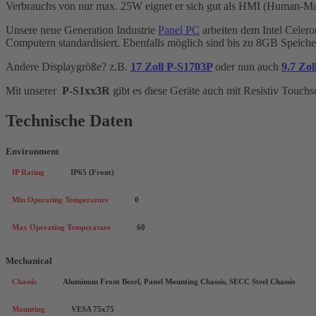
Verbrauchs von nur max. 25W eignet er sich gut als HMI (Human-Ma
Unsere neue Generation Industrie
Panel PC
arbeiten dem Intel Celero
Computern standardisiert.
Ebenfalls möglich sind bis zu 8GB Speich
Andere Displaygröße? z.B.
17 Zoll P-S1703P
oder nun auch
9.7 Zo
Mit unserer
P-S1xx3R
gibt es diese Geräte auch mit Resistiv Touchs
Technische Daten
Environment
IP Rating
IP65 (Front)
Min Operating Temperature
0
Max Operating Temperature
60
Mechanical
Chassis
Aluminum Front Bezel, Panel Mounting Chassis, SECC Steel Chassis
Mounting
VESA 75x75