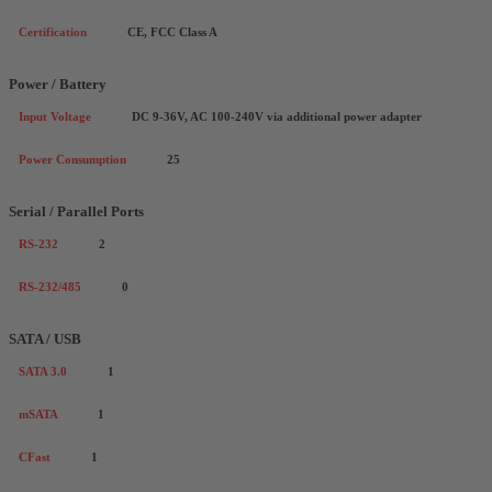
Certification
CE, FCC Class A
Power / Battery
Input Voltage
DC 9-36V, AC 100-240V via additional power adapter
Power Consumption
25
Serial / Parallel Ports
RS-232
2
RS-232/485
0
SATA / USB
SATA 3.0
1
mSATA
1
CFast
1