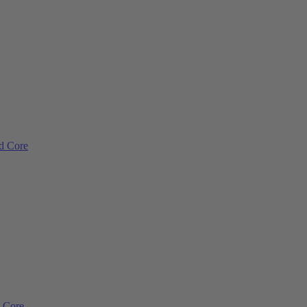
ad Core
d Core