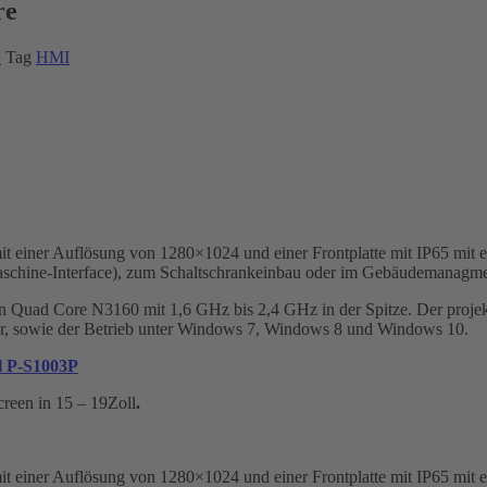
re
C
Tag
HMI
it einer Auflösung von 1280×1024 und einer Frontplatte mit IP65 mit e
schine-Interface), zum Schaltschrankeinbau oder im Gebäudemanagme
n Quad Core N3160 mit 1,6 GHz bis 2,4 GHz in der Spitze. Der projekti
er, sowie der Betrieb unter Windows 7, Windows 8 und Windows 10.
ll P-S1003P
creen in 15 – 19Zoll
.
it einer Auflösung von 1280×1024 und einer Frontplatte mit IP65 mit e