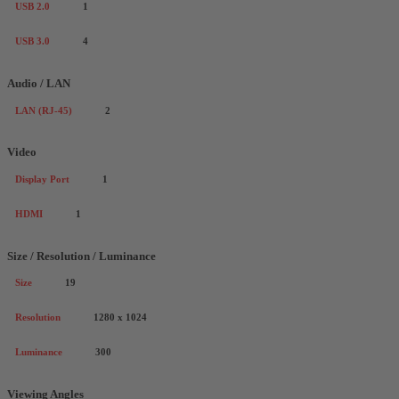
USB 2.0
1
USB 3.0
4
Audio / LAN
LAN (RJ-45)
2
Video
Display Port
1
HDMI
1
Size / Resolution / Luminance
Size
19
Resolution
1280 x 1024
Luminance
300
Viewing Angles