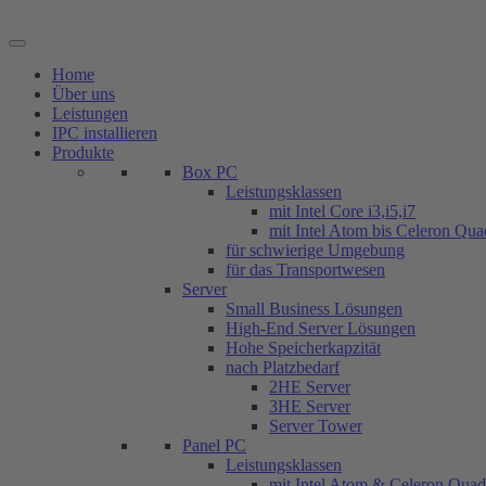
Zum
Inhalt
springen
Home
Über uns
Leistungen
IPC installieren
Produkte
Box PC
Leistungsklassen
mit Intel Core i3,i5,i7
mit Intel Atom bis Celeron Qu
für schwierige Umgebung
für das Transportwesen
Server
Small Business Lösungen
High-End Server Lösungen
Hohe Speicherkapzität
nach Platzbedarf
2HE Server
3HE Server
Server Tower
Panel PC
Leistungsklassen
mit Intel Atom & Celeron Qua