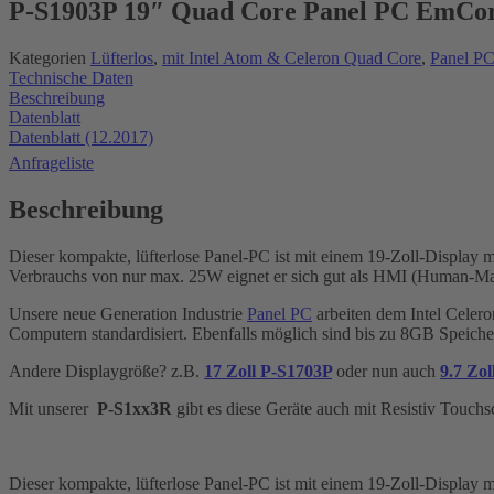
P-S1903P 19″ Quad Core Panel PC EmCo
Kategorien
Lüfterlos
,
mit Intel Atom & Celeron Quad Core
,
Panel P
Technische Daten
Beschreibung
Datenblatt
Datenblatt (12.2017)
Anfrageliste
Beschreibung
Dieser kompakte, lüfterlose Panel-PC ist mit einem 19-Zoll-Display m
Verbrauchs von nur max. 25W eignet er sich gut als HMI (Human-Ma
Unsere neue Generation Industrie
Panel PC
arbeiten dem Intel Celero
Computern standardisiert.
Ebenfalls möglich sind bis zu 8GB Speich
Andere Displaygröße? z.B.
17 Zoll P-S1703P
oder nun auch
9.7 Zo
Mit unserer
P-S1xx3R
gibt es diese Geräte auch mit Resistiv Touchs
Dieser kompakte, lüfterlose Panel-PC ist mit einem 19-Zoll-Display m