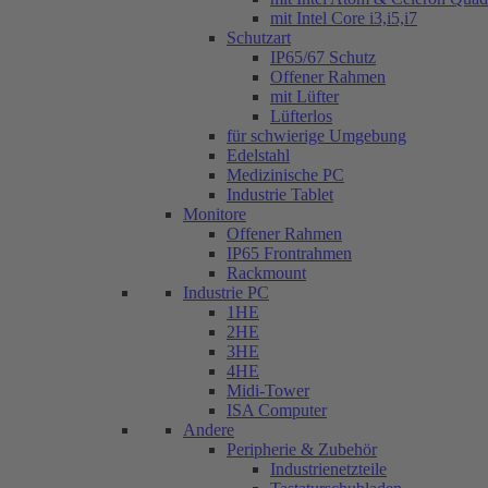
mit Intel Core i3,i5,i7
Schutzart
IP65/67 Schutz
Offener Rahmen
mit Lüfter
Lüfterlos
für schwierige Umgebung
Edelstahl
Medizinische PC
Industrie Tablet
Monitore
Offener Rahmen
IP65 Frontrahmen
Rackmount
Industrie PC
1HE
2HE
3HE
4HE
Midi-Tower
ISA Computer
Andere
Peripherie & Zubehör
Industrienetzteile