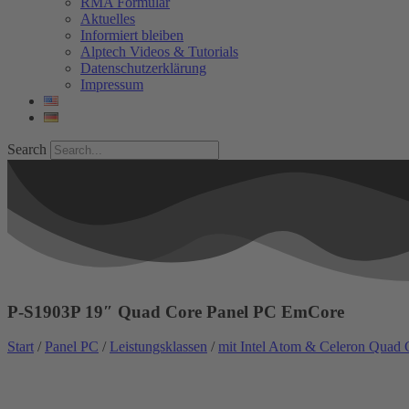
RMA Formular
Aktuelles
Informiert bleiben
Alptech Videos & Tutorials
Datenschutzerklärung
Impressum
Search
P-S1903P 19″ Quad Core Panel PC EmCore
Start
/
Panel PC
/
Leistungsklassen
/
mit Intel Atom & Celeron Quad 