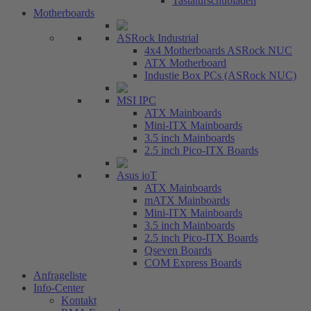
Tastaturschubladen
Motherboards
ASRock Industrial
4x4 Motherboards ASRock NUC
ATX Motherboard
Industie Box PCs (ASRock NUC)
MSI IPC
ATX Mainboards
Mini-ITX Mainboards
3.5 inch Mainboards
2.5 inch Pico-ITX Boards
Asus ioT
ATX Mainboards
mATX Mainboards
Mini-ITX Mainboards
3.5 inch Mainboards
2.5 inch Pico-ITX Boards
Qseven Boards
COM Express Boards
Anfrageliste
Info-Center
Kontakt