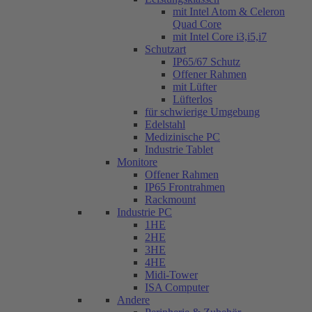
mit Intel Atom & Celeron
Quad Core
mit Intel Core i3,i5,i7
Schutzart
IP65/67 Schutz
Offener Rahmen
mit Lüfter
Lüfterlos
für schwierige Umgebung
Edelstahl
Medizinische PC
Industrie Tablet
Monitore
Offener Rahmen
IP65 Frontrahmen
Rackmount
Industrie PC
1HE
2HE
3HE
4HE
Midi-Tower
ISA Computer
Andere