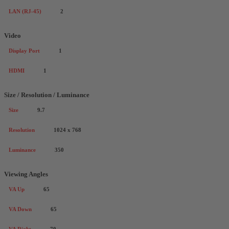
LAN (RJ-45)
2
Video
Display Port
1
HDMI
1
Size / Resolution / Luminance
Size
9.7
Resolution
1024 x 768
Luminance
350
Viewing Angles
VA Up
65
VA Down
65