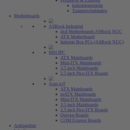
Peripherie & Zubehör
Industrienetzteile
Tastaturschubladen
Motherboards
ASRock Industrial
4x4 Motherboards ASRock NUC
ATX Motherboard
Industie Box PCs (ASRock NUC)
MSI IPC
ATX Mainboards
Mini-ITX Mainboards
3.5 inch Mainboards
2.5 inch Pico-ITX Boards
Asus ioT
ATX Mainboards
mATX Mainboards
Mini-ITX Mainboards
3.5 inch Mainboards
2.5 inch Pico-ITX Boards
Qseven Boards
COM Express Boards
Anfrageliste