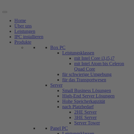
Zum
Inhalt
springen
Home
Über uns
Leistungen
IPC installieren
Produkte
Box PC
Leistungsklassen
mit Intel Core i3,i5,i7
mit Intel Atom bis Celeron
Quad Core
für schwierige Umgebung
für das Transportwesen
Server
Small Business Lösungen
High-End Server Lösungen
Hohe Speicherkapzität
nach Platzbedarf
2HE Server
3HE Server
Server Tower
Panel PC
Leistungsklassen