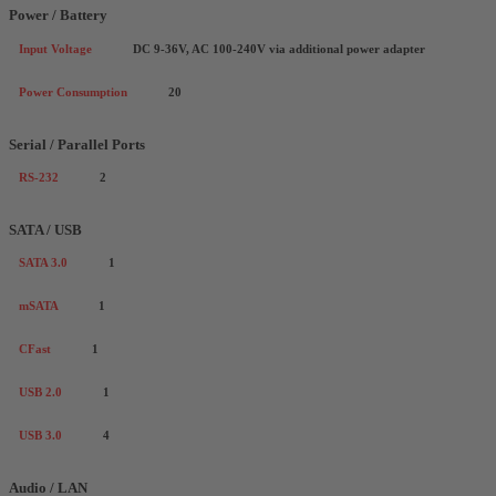
Power / Battery
Input Voltage
DC 9-36V, AC 100-240V via additional power adapter
Power Consumption
20
Serial / Parallel Ports
RS-232
2
SATA / USB
SATA 3.0
1
mSATA
1
CFast
1
USB 2.0
1
USB 3.0
4
Audio / LAN