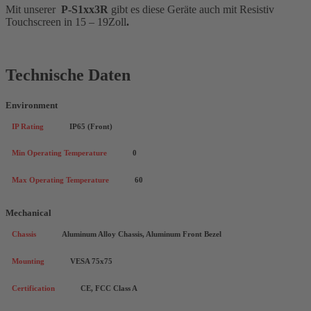
Mit unserer
P-S1xx3R
gibt es diese Geräte auch mit Resistiv
Touchscreen in 15 – 19Zoll
.
Technische Daten
Environment
IP Rating
IP65 (Front)
Min Operating Temperature
0
Max Operating Temperature
60
Mechanical
Chassis
Aluminum Alloy Chassis, Aluminum Front Bezel
Mounting
VESA 75x75
Certification
CE, FCC Class A