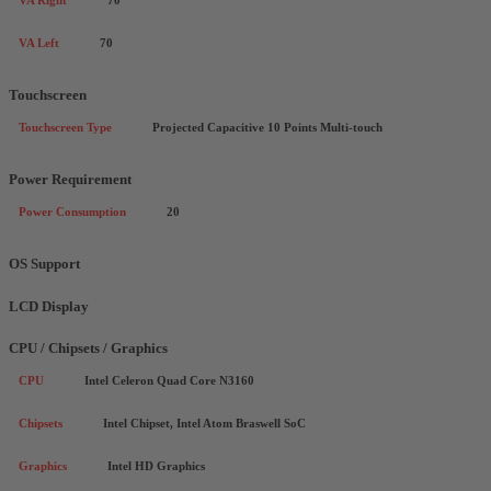
VA Right
70
VA Left
70
Touchscreen
Touchscreen Type
Projected Capacitive 10 Points Multi-touch
Power Requirement
Power Consumption
20
OS Support
LCD Display
CPU / Chipsets / Graphics
CPU
Intel Celeron Quad Core N3160
Chipsets
Intel Chipset, Intel Atom Braswell SoC
Graphics
Intel HD Graphics