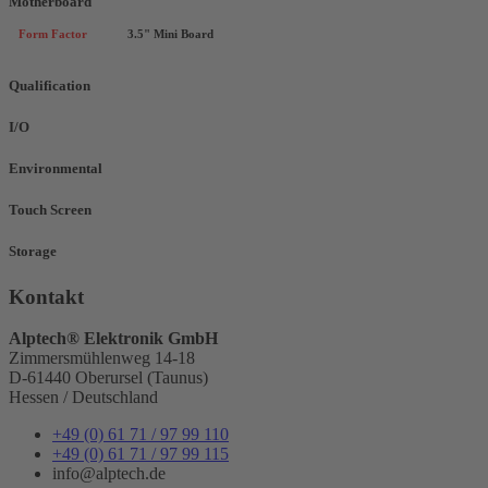
Motherboard
Form Factor
3.5" Mini Board
Qualification
I/O
Environmental
Touch Screen
Storage
Kontakt
Alptech® Elektronik GmbH
Zimmersmühlenweg 14-18
D-61440 Oberursel (Taunus)
Hessen / Deutschland
+49 (0) 61 71 / 97 99 110
+49 (0) 61 71 / 97 99 115
info@alptech.de