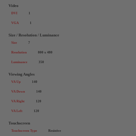
Video
DVI
1
VGA
1
Size / Resolution / Luminance
Size
7
Resolution
800 x 480
Luminance
350
Viewing Angles
VA Up
140
VA Down
140
VA Right
120
VA Left
120
Touchscreen
Touchscreen Type
Resistive