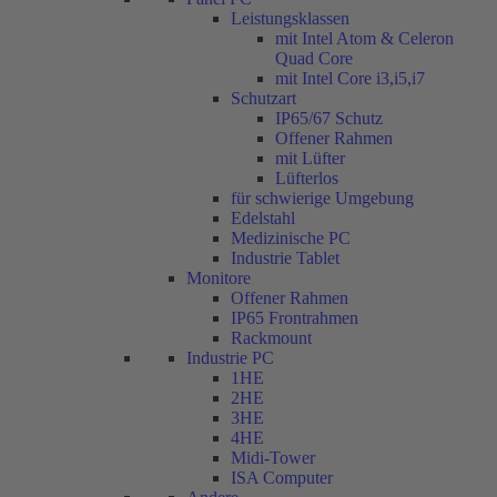
Leistungsklassen
mit Intel Atom & Celeron
Quad Core
mit Intel Core i3,i5,i7
Schutzart
IP65/67 Schutz
Offener Rahmen
mit Lüfter
Lüfterlos
für schwierige Umgebung
Edelstahl
Medizinische PC
Industrie Tablet
Monitore
Offener Rahmen
IP65 Frontrahmen
Rackmount
Industrie PC
1HE
2HE
3HE
4HE
Midi-Tower
ISA Computer