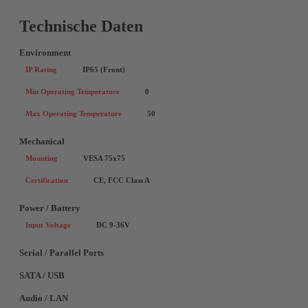
Technische Daten
Environment
IP Rating
IP65 (Front)
Min Operating Temperature
0
Max Operating Temperature
50
Mechanical
Mounting
VESA 75x75
Certification
CE, FCC Class A
Power / Battery
Input Voltage
DC 9-36V
Serial / Parallel Ports
SATA / USB
Audio / LAN