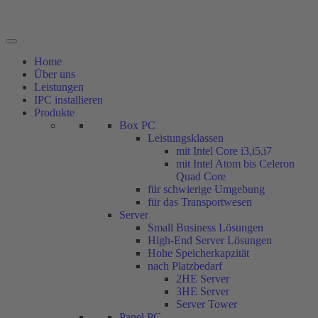
Home
Über uns
Leistungen
IPC installieren
Produkte
Box PC
Leistungsklassen
mit Intel Core i3,i5,i7
mit Intel Atom bis Celeron
Quad Core
für schwierige Umgebung
für das Transportwesen
Server
Small Business Lösungen
High-End Server Lösungen
Hohe Speicherkapzität
nach Platzbedarf
2HE Server
3HE Server
Server Tower
Panel PC