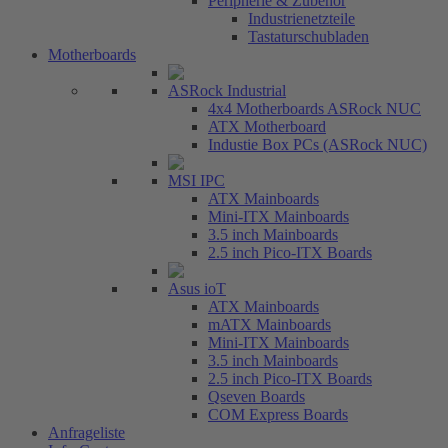
Peripherie & Zubehör
Industrienetzteile
Tastaturschubladen
Motherboards
ASRock Industrial
4x4 Motherboards ASRock NUC
ATX Motherboard
Industie Box PCs (ASRock NUC)
MSI IPC
ATX Mainboards
Mini-ITX Mainboards
3.5 inch Mainboards
2.5 inch Pico-ITX Boards
Asus ioT
ATX Mainboards
mATX Mainboards
Mini-ITX Mainboards
3.5 inch Mainboards
2.5 inch Pico-ITX Boards
Qseven Boards
COM Express Boards
Anfrageliste