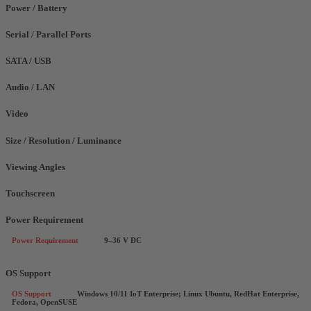
Power / Battery
Serial / Parallel Ports
SATA / USB
Audio / LAN
Video
Size / Resolution / Luminance
Viewing Angles
Touchscreen
Power Requirement
Power Requirement
9–36 V DC
OS Support
OS Support
Windows 10/11 IoT Enterprise; Linux Ubuntu, RedHat Enterprise,
Fedora, OpenSUSE