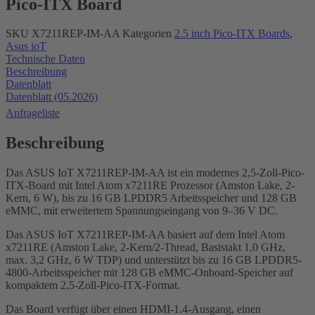
Pico-ITX Board
SKU
X7211REP-IM-AA
Kategorien
2.5 inch Pico-ITX Boards
,
Asus ioT
Technische Daten
Beschreibung
Datenblatt
Datenblatt (05.2026)
Anfrageliste
Beschreibung
Das ASUS IoT X7211REP-IM-AA ist ein modernes 2,5-Zoll-Pico-
ITX-Board mit Intel Atom x7211RE Prozessor (Amston Lake, 2-
Kern, 6 W), bis zu 16 GB LPDDR5 Arbeitsspeicher und 128 GB
eMMC, mit erweitertem Spannungseingang von 9–36 V DC.
Das ASUS IoT X7211REP-IM-AA basiert auf dem Intel Atom
x7211RE (Amston Lake, 2-Kern/2-Thread, Basistakt 1,0 GHz,
max. 3,2 GHz, 6 W TDP) und unterstützt bis zu 16 GB LPDDR5-
4800-Arbeitsspeicher mit 128 GB eMMC-Onboard-Speicher auf
kompaktem 2,5-Zoll-Pico-ITX-Format.
Das Board verfügt über einen HDMI-1.4-Ausgang, einen