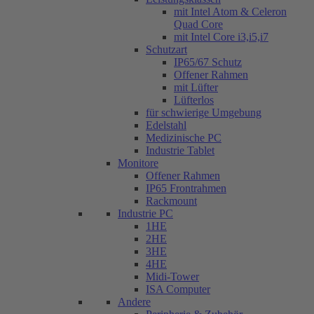
mit Intel Atom & Celeron
Quad Core
mit Intel Core i3,i5,i7
Schutzart
IP65/67 Schutz
Offener Rahmen
mit Lüfter
Lüfterlos
für schwierige Umgebung
Edelstahl
Medizinische PC
Industrie Tablet
Monitore
Offener Rahmen
IP65 Frontrahmen
Rackmount
Industrie PC
1HE
2HE
3HE
4HE
Midi-Tower
ISA Computer
Andere