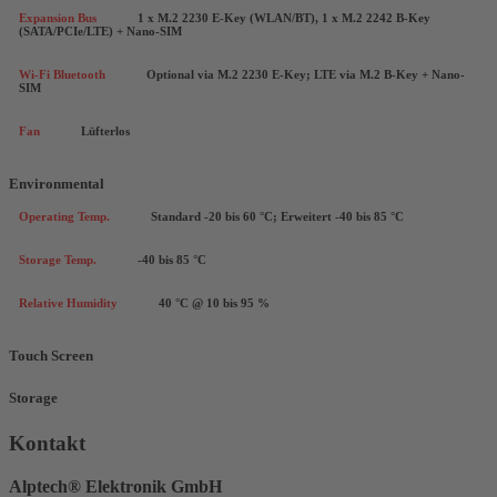
Expansion Bus
1 x M.2 2230 E-Key (WLAN/BT), 1 x M.2 2242 B-Key
(SATA/PCIe/LTE) + Nano-SIM
Wi-Fi Bluetooth
Optional via M.2 2230 E-Key; LTE via M.2 B-Key + Nano-
SIM
Fan
Lüfterlos
Environmental
Operating Temp.
Standard -20 bis 60 °C; Erweitert -40 bis 85 °C
Storage Temp.
-40 bis 85 °C
Relative Humidity
40 °C @ 10 bis 95 %
Touch Screen
Storage
Kontakt
Alptech® Elektronik GmbH