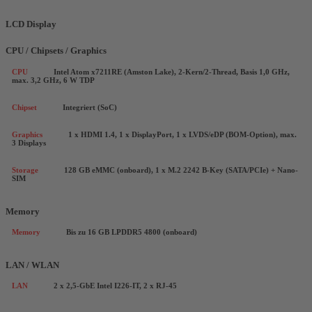
LCD Display
CPU / Chipsets / Graphics
CPU
Intel Atom x7211RE (Amston Lake), 2-Kern/2-Thread, Basis 1,0 GHz,
max. 3,2 GHz, 6 W TDP
Chipset
Integriert (SoC)
Graphics
1 x HDMI 1.4, 1 x DisplayPort, 1 x LVDS/eDP (BOM-Option), max.
3 Displays
Storage
128 GB eMMC (onboard), 1 x M.2 2242 B-Key (SATA/PCIe) + Nano-
SIM
Memory
Memory
Bis zu 16 GB LPDDR5 4800 (onboard)
LAN / WLAN
LAN
2 x 2,5-GbE Intel I226-IT, 2 x RJ-45