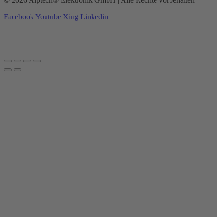
© 2026 Alptech® Elektronik GmbH | Alle Rechte vorbehalten
Facebook
Youtube
Xing
Linkedin
Datenschutzerklärung
|
Impressum
|
AGBs