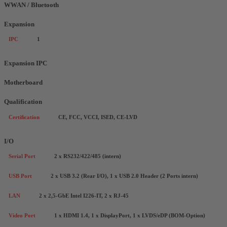
WWAN / Bluetooth
Expansion
IPC
1
Expansion IPC
Motherboard
Qualification
Certiﬁcation
CE, FCC, VCCI, ISED, CE-LVD
I/O
Serial Port
2 x RS232/422/485 (intern)
USB Port
2 x USB 3.2 (Rear I/O), 1 x USB 2.0 Header (2 Ports intern)
LAN
2 x 2,5-GbE Intel I226-IT, 2 x RJ-45
Video Port
1 x HDMI 1.4, 1 x DisplayPort, 1 x LVDS/eDP (BOM-Option)