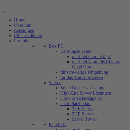
Zum
Inhalt
springen
Home
Über uns
Leistungen
IPC installieren
Produkte
Box PC
Leistungsklassen
mit Intel Core i3,i5,i7
mit Intel Atom bis Celeron
Quad Core
für schwierige Umgebung
für das Transportwesen
Server
Small Business Lösungen
High-End Server Lösungen
Hohe Speicherkapzität
nach Platzbedarf
2HE Server
3HE Server
Server Tower
Panel PC
Leistungsklassen