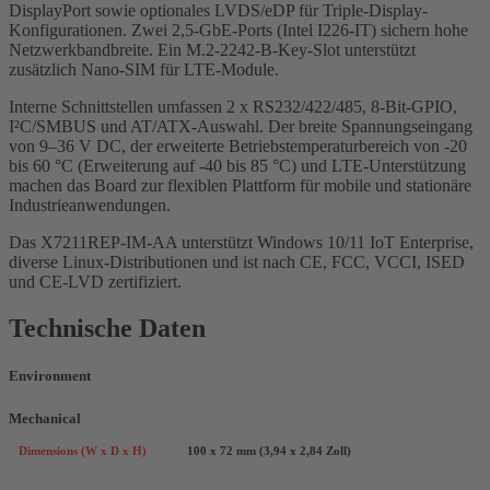
DisplayPort sowie optionales LVDS/eDP für Triple-Display-
Konfigurationen. Zwei 2,5-GbE-Ports (Intel I226-IT) sichern hohe
Netzwerkbandbreite. Ein M.2-2242-B-Key-Slot unterstützt
zusätzlich Nano-SIM für LTE-Module.
Interne Schnittstellen umfassen 2 x RS232/422/485, 8-Bit-GPIO,
I²C/SMBUS und AT/ATX-Auswahl. Der breite Spannungseingang
von 9–36 V DC, der erweiterte Betriebstemperaturbereich von -20
bis 60 °C (Erweiterung auf -40 bis 85 °C) und LTE-Unterstützung
machen das Board zur flexiblen Plattform für mobile und stationäre
Industrieanwendungen.
Das X7211REP-IM-AA unterstützt Windows 10/11 IoT Enterprise,
diverse Linux-Distributionen und ist nach CE, FCC, VCCI, ISED
und CE-LVD zertifiziert.
Technische Daten
Environment
Mechanical
Dimensions (W x D x H)
100 x 72 mm (3,94 x 2,84 Zoll)