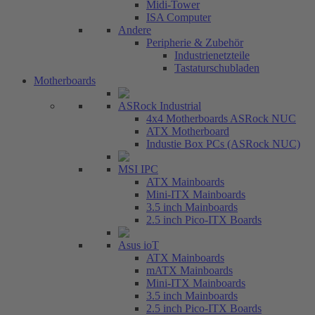
Midi-Tower
ISA Computer
Andere
Peripherie & Zubehör
Industrienetzteile
Tastaturschubladen
Motherboards
ASRock Industrial
4x4 Motherboards ASRock NUC
ATX Motherboard
Industie Box PCs (ASRock NUC)
MSI IPC
ATX Mainboards
Mini-ITX Mainboards
3.5 inch Mainboards
2.5 inch Pico-ITX Boards
Asus ioT
ATX Mainboards
mATX Mainboards
Mini-ITX Mainboards
3.5 inch Mainboards
2.5 inch Pico-ITX Boards