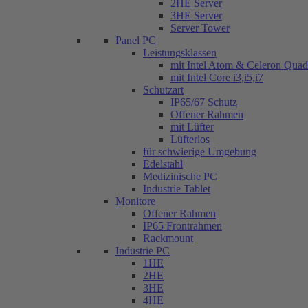
2HE Server
3HE Server
Server Tower
Panel PC
Leistungsklassen
mit Intel Atom & Celeron Qua
mit Intel Core i3,i5,i7
Schutzart
IP65/67 Schutz
Offener Rahmen
mit Lüfter
Lüfterlos
für schwierige Umgebung
Edelstahl
Medizinische PC
Industrie Tablet
Monitore
Offener Rahmen
IP65 Frontrahmen
Rackmount
Industrie PC
1HE
2HE
3HE
4HE