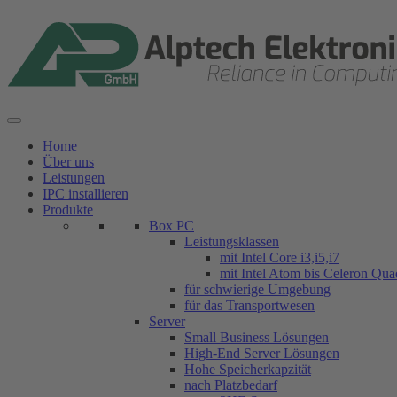
Zum
Inhalt
springen
Home
Über uns
Leistungen
IPC installieren
Produkte
Box PC
Leistungsklassen
mit Intel Core i3,i5,i7
mit Intel Atom bis Celeron Qu
für schwierige Umgebung
für das Transportwesen
Server
Small Business Lösungen
High-End Server Lösungen
Hohe Speicherkapzität
nach Platzbedarf