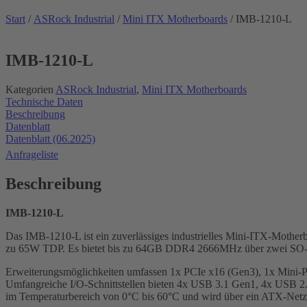
Start
/
ASRock Industrial
/
Mini ITX Motherboards
/ IMB-1210-L
IMB-1210-L
Kategorien
ASRock Industrial
,
Mini ITX Motherboards
Technische Daten
Beschreibung
Datenblatt
Datenblatt (06.2025)
Anfrageliste
Beschreibung
IMB-1210-L
Das IMB-1210-L ist ein zuverlässiges industrielles Mini-ITX-Mother
zu 65W TDP. Es bietet bis zu 64GB DDR4 2666MHz über zwei SO-D
Erweiterungsmöglichkeiten umfassen 1x PCIe x16 (Gen3), 1x Mini-
Umfangreiche I/O-Schnittstellen bieten 4x USB 3.1 Gen1, 4x USB 2
im Temperaturbereich von 0°C bis 60°C und wird über ein ATX-Netzte