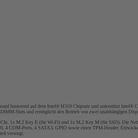
board basierend auf dem Intel® H310 Chipsatz und unterstützt Intel® C
IMM-Slots und ermöglicht den Betrieb von zwei unabhängigen Displ
PCIe, 1x M.2 Key E (für Wi-Fi) und 1x M.2 Key M (für SSD). Die Ne
.0, 4 COM-Ports, 4 SATA3, GPIO sowie einen TPM-Header. Entwickelt
il versorgt.