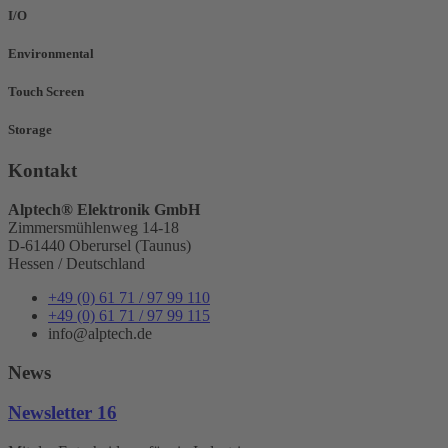
I/O
Environmental
Touch Screen
Storage
Kontakt
Alptech® Elektronik GmbH
Zimmersmühlenweg 14-18
D-61440 Oberursel (Taunus)
Hessen / Deutschland
+49 (0) 61 71 / 97 99 110
+49 (0) 61 71 / 97 99 115
info@alptech.de
News
Newsletter 16