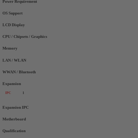
Power Requirement
OS Support
LCD Display
CPU / Chipsets / Graphics
Memory
LAN / WLAN
WWAN / Bluetooth
Expansion
IPC
1
Expansion IPC
Motherboard
Qualification