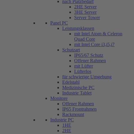
nach Platzbedarf
2HE Server
3HE Server
Server Tower
Panel PC
Leistungsklassen
mit Intel Atom & Celeron
Quad Core
mit Intel Core i3,i5,i7
Schutzart
IP65/67 Schutz
Offener Rahmen
mit Lüfter
Lüfterlos
für schwierige Umgebung
Edelstahl
Medizinische PC
Industrie Tablet
Monitore
Offener Rahmen
IP65 Frontrahmen
Rackmount
Industrie PC
1HE
2HE