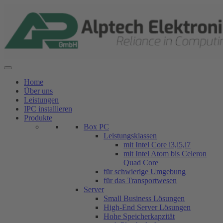
Zum
Inhalt
springen
Home
Über uns
Leistungen
IPC installieren
Produkte
Box PC
Leistungsklassen
mit Intel Core i3,i5,i7
mit Intel Atom bis Celeron
Quad Core
für schwierige Umgebung
für das Transportwesen
Server
Small Business Lösungen
High-End Server Lösungen
Hohe Speicherkapzität