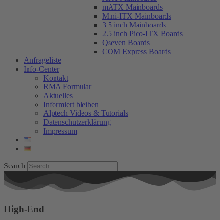
mATX Mainboards
Mini-ITX Mainboards
3.5 inch Mainboards
2.5 inch Pico-ITX Boards
Qseven Boards
COM Express Boards
Anfrageliste
Info-Center
Kontakt
RMA Formular
Aktuelles
Informiert bleiben
Alptech Videos & Tutorials
Datenschutzerklärung
Impressum
Search
High-End