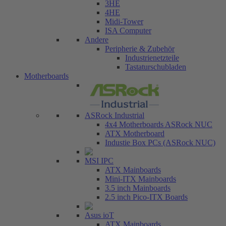
3HE
4HE
Midi-Tower
ISA Computer
Andere
Peripherie & Zubehör
Industrienetzteile
Tastaturschubladen
Motherboards
ASRock Industrial
4x4 Motherboards ASRock NUC
ATX Motherboard
Industie Box PCs (ASRock NUC)
MSI IPC
ATX Mainboards
Mini-ITX Mainboards
3.5 inch Mainboards
2.5 inch Pico-ITX Boards
Asus ioT
ATX Mainboards