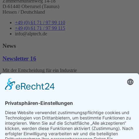
Zimmersmühlenweg 14-18
D-61440 Oberursel (Taunus)
Hessen / Deutschland
+49 (0) 61 71 / 97 99 110
+49 (0) 61 71 / 97 99 115
info@alptech.de
News
Newsletter 16
Mit der Entscheidung für ein Industrie
Motherboard entscheidet man sich für ein langlebiges Produkt.
Unsere Mainboards sind aktuell für Intel-Prozessoren aber auch Für
AMD-
Prozessoren konzipiert.