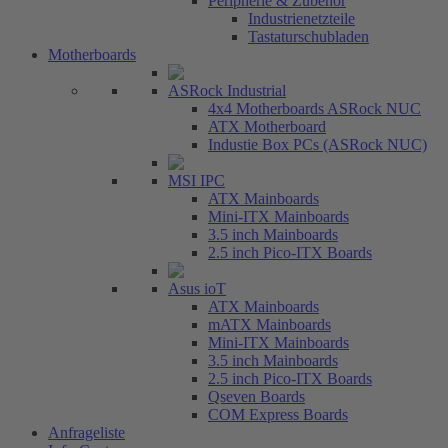
Peripherie & Zubehör
Industrienetzteile
Tastaturschubladen
Motherboards
ASRock Industrial
4x4 Motherboards ASRock NUC
ATX Motherboard
Industie Box PCs (ASRock NUC)
MSI IPC
ATX Mainboards
Mini-ITX Mainboards
3.5 inch Mainboards
2.5 inch Pico-ITX Boards
Asus ioT
ATX Mainboards
mATX Mainboards
Mini-ITX Mainboards
3.5 inch Mainboards
2.5 inch Pico-ITX Boards
Qseven Boards
COM Express Boards
Anfrageliste