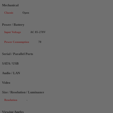
Mechanical
Chassis
Open
Power / Battery
Input Voltage
AC 85-270V
Power Consumption
70
Serial / Parallel Ports
SATA / USB
Audio / LAN
Video
Size / Resolution / Luminance
Resolution
-
Viewing Angles