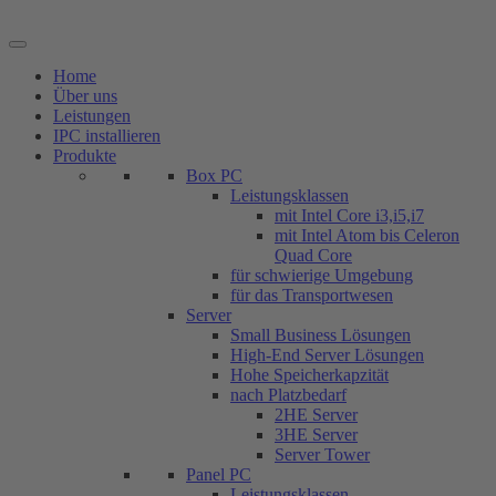
Zum
Inhalt
springen
Home
Über uns
Leistungen
IPC installieren
Produkte
Box PC
Leistungsklassen
mit Intel Core i3,i5,i7
mit Intel Atom bis Celeron
Quad Core
für schwierige Umgebung
für das Transportwesen
Server
Small Business Lösungen
High-End Server Lösungen
Hohe Speicherkapzität
nach Platzbedarf
2HE Server
3HE Server
Server Tower
Panel PC
Leistungsklassen