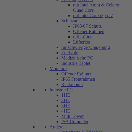
mit Intel Atom & Celeron
Quad Core
mit Intel Core i3,i5,i7
Schutzart
IP65/67 Schutz
Offener Rahmen
mit Lüfter
Lüfterlos
für schwierige Umgebung
Edelstahl
Medizinische PC
Industrie Tablet
Monitore
Offener Rahmen
IP65 Frontrahmen
Rackmount
Industrie PC
1HE
2HE
3HE
4HE
Midi-Tower
ISA Computer
Andere